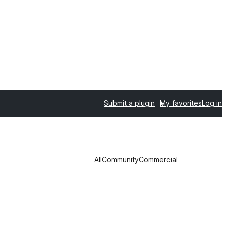
Submit a plugin
My favorites
Log in
All
Community
Commercial