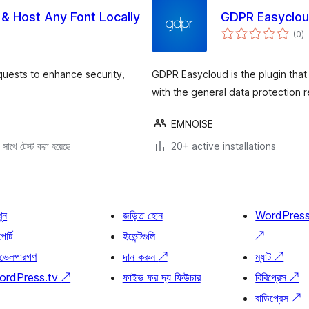
 & Host Any Font Locally
GDPR Easyclo
to
(0
)
ra
equests to enhance security,
GDPR Easycloud is the plugin that
with the general data protection 
EMNOISE
সাথে টেস্ট করা হয়েছে
20+ active installations
খুন
জড়িত হোন
WordPres
োর্ট
ইভেন্টগুলি
↗
ভেলপারগণ
দান করুন
↗
ম্যাট
↗
ordPress.tv
↗
ফাইভ ফর দ্য ফিউচার
বিবিপ্রেস
↗
বাডিপ্রেস
↗