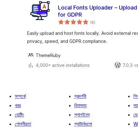
Local Fonts Uploader – Upload
for GDPR
total
(6
)
ratings
Easily upload and host fonts locally. Avoid external r
privacy, speed, and GDPR compliance.
ThemeRuby
4,000+ active installations
7.0.3 এর 
সম্পর্কে
প্রদর্শনী
শি
খবর
থিমসমূহ
সাপ
হোষ্টিং
প্লাগইনস
ডে
গোপনীয়তা
প্যাটার্নগুলো
W