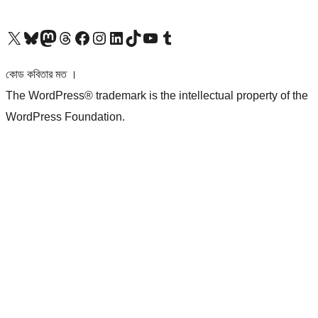
আমাদের X (আগের টুইটার) অ্যাকাউন্টে যান
আমাদের Bluesky অ্যাকাউন্টটি দেখুন
আমাদের মাস্টোডন অ্যাকাউন্টটি দেখুন
আমাদের থ্রেডস অ্যাকাউন্টটি দেখুন
আমাদের ফেসবুক পেজ দেখুন
আমাদের ইন্সটাগ্রাম অ্যাকাউন্ট দেখুন
আমাদের লিঙ্কডইন অ্যাকাউন্টে যান
আমাদের TikTok অ্যাকাউন্টটি দেখুন
আমাদের ইউটিউব চ্যানেলে যান
আমাদের টাম্বলার অ্যাকাউন্ট দেখুন
কোড কবিতার মত ।
The WordPress® trademark is the intellectual property of the
WordPress Foundation.