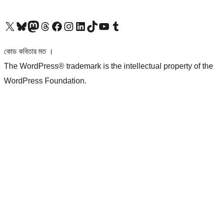
আমাদের X (আগের টুইটার) অ্যাকাউন্টে যান
আমাদের Bluesky অ্যাকাউন্টটি দেখুন
আমাদের মাস্টোডন অ্যাকাউন্টটি দেখুন
আমাদের থ্রেডস অ্যাকাউন্টটি দেখুন
আমাদের ফেসবুক পেজ দেখুন
আমাদের ইন্সটাগ্রাম অ্যাকাউন্ট দেখুন
আমাদের লিঙ্কডইন অ্যাকাউন্টে যান
আমাদের TikTok অ্যাকাউন্টটি দেখুন
আমাদের ইউটিউব চ্যানেলে যান
আমাদের টাম্বলার অ্যাকাউন্ট দেখুন
কোড কবিতার মত ।
The WordPress® trademark is the intellectual property of the
WordPress Foundation.