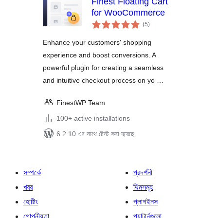
Finest Floating Cart
for WooCommerce
total
(5
)
ratings
Enhance your customers' shopping
experience and boost conversions. A
powerful plugin for creating a seamless
and intuitive checkout process on yo …
FinestWP Team
100+ active installations
6.2.10 এর সাথে টেস্ট করা হয়েছে
সম্পর্কে
প্রদর্শনী
খবর
থিমসমূহ
হোষ্টিং
প্লাগইনস
গোপনীয়তা
প্যাটার্নগুলো