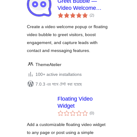
Greet Bubble —
Video Welcome
total
Popup & Floating
(2
)
ratings
Video Bubble for
Create a video welcome popup or floating
WooCommerce
video bubble to greet visitors, boost
Products, Pages &
engagement, and capture leads with
Custom Posts
contact and messaging features.
ThemeAtelier
100+ active installations
7.0.3 এর সাথে টেস্ট করা হয়েছে
Floating Video
Widget
total
(0
)
ratings
Add a customizable floating video widget
to any page or post using a simple