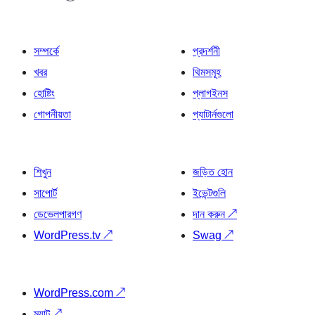
সম্পর্কে
প্রদর্শনী
খবর
থিমসমূহ
হোষ্টিং
প্লাগইনস
গোপনীয়তা
প্যাটার্নগুলো
শিখুন
জড়িত হোন
সাপোর্ট
ইভেন্টগুলি
ডেভেলপারগণ
দান করুন
↗
WordPress.tv
↗
Swag
↗
WordPress.com
↗
ম্যাট
↗