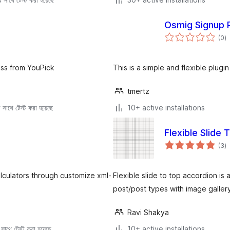
Osmig Signup P
to
(0
)
ra
ess from YouPick
This is a simple and flexible plugi
tmertz
সাথে টেস্ট করা হয়েছে
10+ active installations
Flexible Slide
to
(3
)
ra
calculators through customize xml-
Flexible slide to top accordion is 
post/post types with image gallery
Ravi Shakya
সাথে টেস্ট করা হয়েছে
10+ active installations