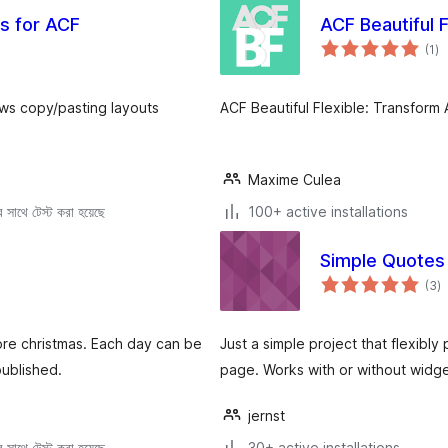
s for ACF
ACF Beautiful F
to
(1
)
ra
ows copy/pasting layouts
ACF Beautiful Flexible: Transform A
Maxime Culea
সাথে টেস্ট করা হয়েছে
100+ active installations
Simple Quotes
to
(3
)
ra
fore christmas. Each day can be
Just a simple project that flexib
published.
page. Works with or without widg
jernst
 সাথে টেস্ট করা হয়েছে
30+ active installations