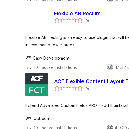
Flexible AB Results
total
(0
)
ratings
Flexible AB Testing is an easy to use plugin that will 
in less than a few minutes.
Easy Development
10+ active installations
4.1.42 এর
ACF Flexible Content Layout 
total
(0
)
ratings
Extend Advanced Custom Fields PRO – add thumbnail l
webcentar
10+ active installations
4.9.30 এর