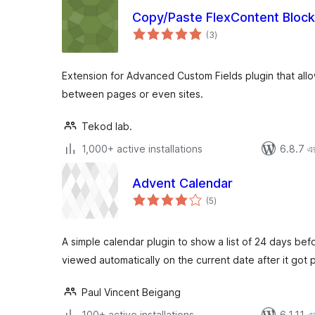
Copy/Paste FlexContent Block
total
(3
)
ratings
Extension for Advanced Custom Fields plugin that all
between pages or even sites.
Tekod lab.
1,000+ active installations
6.8.7 এর 
Advent Calendar
total
(5
)
ratings
A simple calendar plugin to show a list of 24 days be
viewed automatically on the current date after it got 
Paul Vincent Beigang
100+ active installations
6.1.11 এর