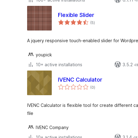
Flexible Slider
total
(5
)
ratings
A jquery responsive touch-enabled slider for Wordpr
youpick
10+ active installations
3.5.2 এর 
IVENC Calculator
total
(0
)
ratings
IVENC Calculator is flexible tool for create different 
file
IVENC Company
10+ active installations
3.1.4 এর 