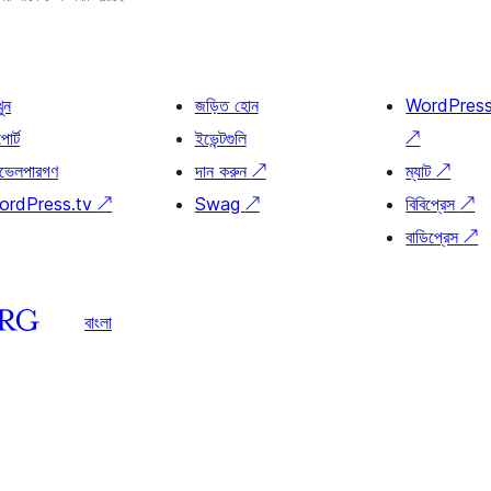
খুন
জড়িত হোন
WordPres
োর্ট
ইভেন্টগুলি
↗
ভেলপারগণ
দান করুন
↗
ম্যাট
↗
ordPress.tv
↗
Swag
↗
বিবিপ্রেস
↗
বাডিপ্রেস
↗
বাংলা