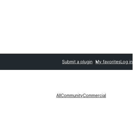
Submit a plugin
My favorites
Log in
All
Community
Commercial