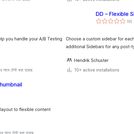
DD – Flexible 
to
(0
)
ra
help you handle your A/B Testing
Choose a custom sidebar for each
additional Sidebars for any post-
Hendrik Schuster
 সাথে টেস্ট করা হয়েছে
10+ active installations
Thumbnail
ayout to flexible content
 সাথে টেস্ট করা হয়েছে