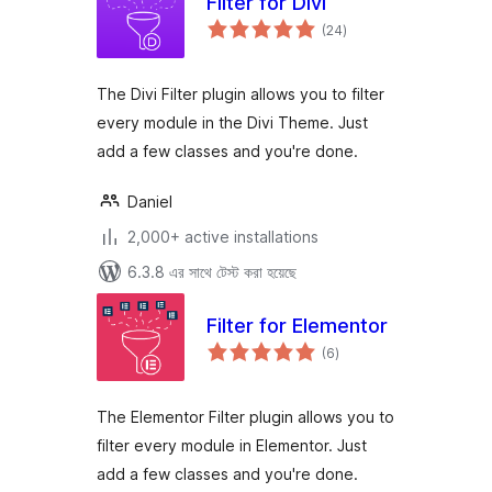
Filter for Divi
total
(24
)
ratings
The Divi Filter plugin allows you to filter
every module in the Divi Theme. Just
add a few classes and you're done.
Daniel
2,000+ active installations
6.3.8 এর সাথে টেস্ট করা হয়েছে
Filter for Elementor
total
(6
)
ratings
The Elementor Filter plugin allows you to
filter every module in Elementor. Just
add a few classes and you're done.