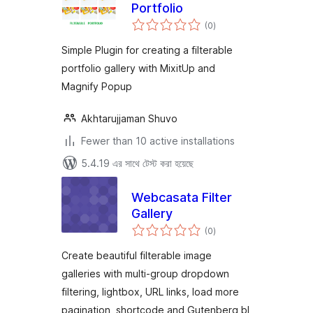
Portfolio
total
(0
)
ratings
Simple Plugin for creating a filterable
portfolio gallery with MixitUp and
Magnify Popup
Akhtarujjaman Shuvo
Fewer than 10 active installations
5.4.19 এর সাথে টেস্ট করা হয়েছে
Webcasata Filter
Gallery
total
(0
)
ratings
Create beautiful filterable image
galleries with multi-group dropdown
filtering, lightbox, URL links, load more
pagination, shortcode and Gutenberg bl