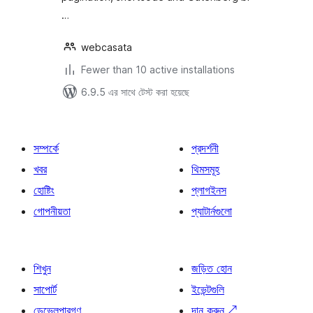
…
webcasata
Fewer than 10 active installations
6.9.5 এর সাথে টেস্ট করা হয়েছে
সম্পর্কে
প্রদর্শনী
খবর
থিমসমূহ
হোষ্টিং
প্লাগইনস
গোপনীয়তা
প্যাটার্নগুলো
শিখুন
জড়িত হোন
সাপোর্ট
ইভেন্টগুলি
ডেভেলপারগণ
দান করুন
↗