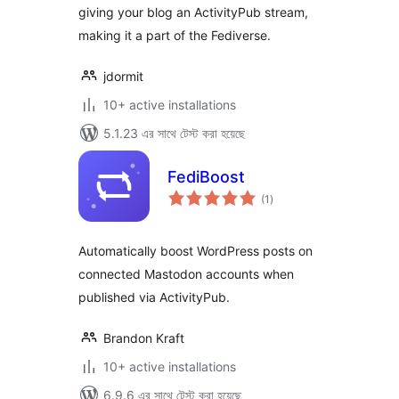
giving your blog an ActivityPub stream,
making it a part of the Fediverse.
jdormit
10+ active installations
5.1.23 এর সাথে টেস্ট করা হয়েছে
FediBoost
total
(1
)
ratings
Automatically boost WordPress posts on
connected Mastodon accounts when
published via ActivityPub.
Brandon Kraft
10+ active installations
6.9.6 এর সাথে টেস্ট করা হয়েছে