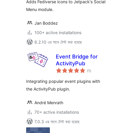
Adds Fediverse icons to Jetpack's Social
Menu module.
Jan Boddez
100+ active installations
6.2.10 এর সাথে টেস্ট করা হয়েছে
Event Bridge for
ActivityPub
total
(1
)
ratings
Integrating popular event plugins with
the ActivityPub plugin.
André Menrath
70+ active installations
7.0.3 এর সাথে টেস্ট করা হয়েছে