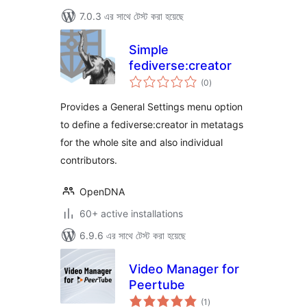
7.0.3 এর সাথে টেস্ট করা হয়েছে
Simple
fediverse:creator
total
(0
)
ratings
Provides a General Settings menu option
to define a fediverse:creator in metatags
for the whole site and also individual
contributors.
OpenDNA
60+ active installations
6.9.6 এর সাথে টেস্ট করা হয়েছে
Video Manager for
Peertube
total
(1
)
ratings