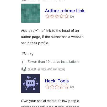
Author rel=me Link
total
(0
)
ratings
Add a rel="me" link to the head of an
author page, if the author has a website
set in their profile.
Jay
Fewer than 10 active installations
6.4.9 এর সাথে টেস্ট করা হয়েছে
Heckl Tools
total
(0
)
ratings
Own your social media: follow people
across the Fediverse, WordPress.com