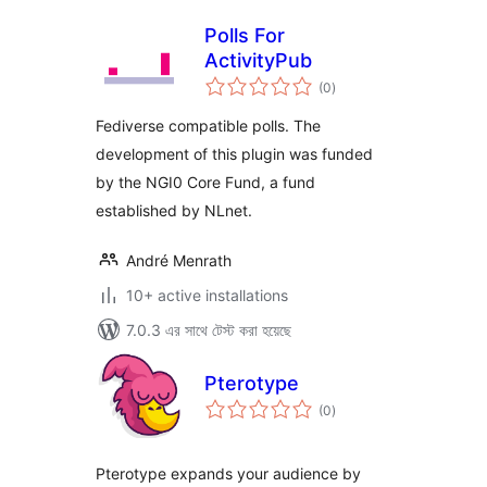
Polls For
ActivityPub
total
(0
)
ratings
Fediverse compatible polls. The
development of this plugin was funded
by the NGI0 Core Fund, a fund
established by NLnet.
André Menrath
10+ active installations
7.0.3 এর সাথে টেস্ট করা হয়েছে
Pterotype
total
(0
)
ratings
Pterotype expands your audience by