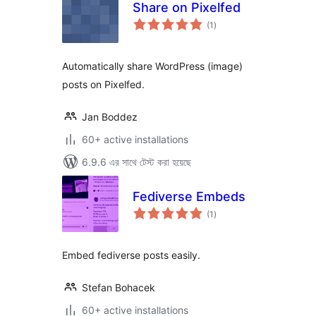
Share on Pixelfed
total
(1
)
ratings
Automatically share WordPress (image)
posts on Pixelfed.
Jan Boddez
60+ active installations
6.9.6 এর সাথে টেস্ট করা হয়েছে
Fediverse Embeds
total
(1
)
ratings
Embed fediverse posts easily.
Stefan Bohacek
60+ active installations