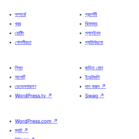
সম্পর্কে
প্রদর্শনী
খবর
থিমসমূহ
হোষ্টিং
প্লাগইনস
গোপনীয়তা
প্যাটার্নগুলো
শিখুন
জড়িত হোন
সাপোর্ট
ইভেন্টগুলি
ডেভেলপারগণ
দান করুন
↗
WordPress.tv
↗
Swag
↗
WordPress.com
↗
ম্যাট
↗