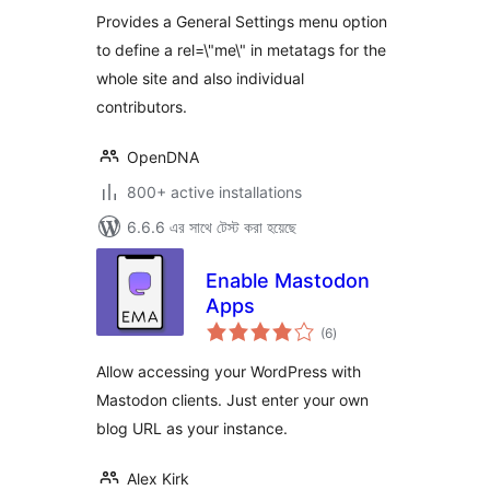
Provides a General Settings menu option
to define a rel=\"me\" in metatags for the
whole site and also individual
contributors.
OpenDNA
800+ active installations
6.6.6 এর সাথে টেস্ট করা হয়েছে
Enable Mastodon
Apps
total
(6
)
ratings
Allow accessing your WordPress with
Mastodon clients. Just enter your own
blog URL as your instance.
Alex Kirk