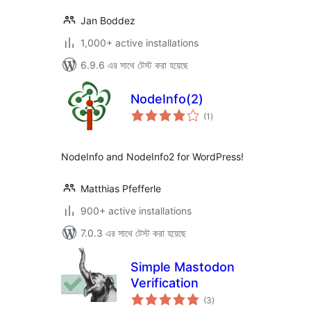
Jan Boddez
1,000+ active installations
6.9.6 এর সাথে টেস্ট করা হয়েছে
NodeInfo(2)
total
(1
)
ratings
NodeInfo and NodeInfo2 for WordPress!
Matthias Pfefferle
900+ active installations
7.0.3 এর সাথে টেস্ট করা হয়েছে
Simple Mastodon
Verification
total
(3
)
ratings