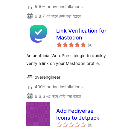
500+ active installations
6.8.7 এর সাথে টেস্ট করা হয়েছে
Link Verification for
Mastodon
total
(4
)
ratings
An unofficial WordPress plugin to quickly
verify a link on your Mastodon profile.
overengineer
400+ active installations
6.6.6 এর সাথে টেস্ট করা হয়েছে
Add Fediverse
Icons to Jetpack
total
(0
)
ratings