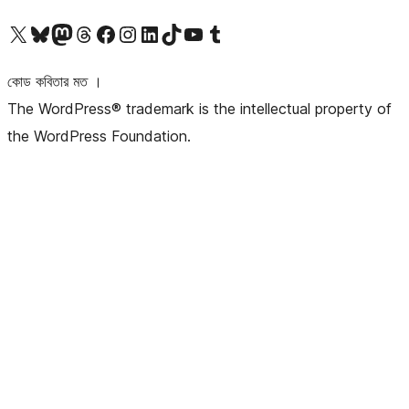
আমাদের X (আগের টুইটার) অ্যাকাউন্টে যান
আমাদের Bluesky অ্যাকাউন্টটি দেখুন
আমাদের মাস্টোডন অ্যাকাউন্টটি দেখুন
আমাদের থ্রেডস অ্যাকাউন্টটি দেখুন
আমাদের ফেসবুক পেজ দেখুন
আমাদের ইন্সটাগ্রাম অ্যাকাউন্ট দেখুন
আমাদের লিঙ্কডইন অ্যাকাউন্টে যান
আমাদের TikTok অ্যাকাউন্টটি দেখুন
আমাদের ইউটিউব চ্যানেলে যান
আমাদের টাম্বলার অ্যাকাউন্ট দেখুন
কোড কবিতার মত ।
The WordPress® trademark is the intellectual property of
the WordPress Foundation.