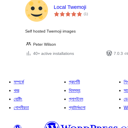
Local Twemoji
total
(1
)
ratings
Self hosted Twemoji images
Peter Wilson
40+ active installations
7.0.3 এর 
সম্পর্কে
প্রদর্শনী
শি
খবর
থিমসমূহ
সাপ
হোষ্টিং
প্লাগইনস
ডে
গোপনীয়তা
প্যাটার্নগুলো
W