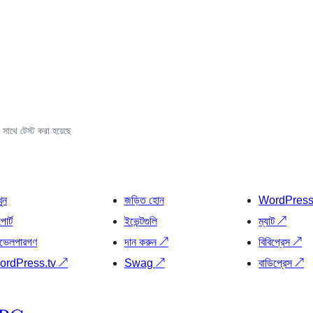
সাথে টেস্ট করা হয়েছে
খুন
জড়িত হোন
WordPres
োর্ট
ইভেন্টগুলি
ম্যাট
↗
ভেলপারগণ
দান করুন
↗
বিবিপ্রেস
↗
ordPress.tv
↗
Swag
↗
বাডিপ্রেস
↗