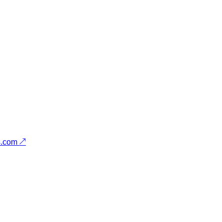
s.com
↗