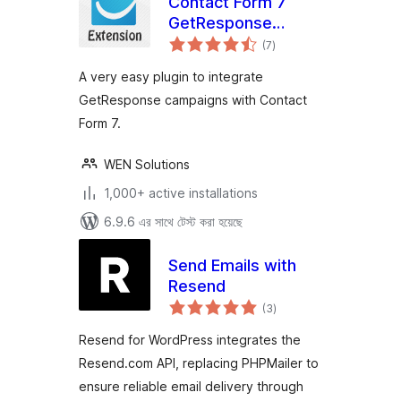
Contact Form 7
GetResponse
total
Extension
(7
)
ratings
A very easy plugin to integrate
GetResponse campaigns with Contact
Form 7.
WEN Solutions
1,000+ active installations
6.9.6 এর সাথে টেস্ট করা হয়েছে
Send Emails with
Resend
total
(3
)
ratings
Resend for WordPress integrates the
Resend.com API, replacing PHPMailer to
ensure reliable email delivery through