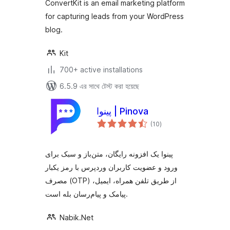
ConvertKit is an email marketing platform
for capturing leads from your WordPress
blog.
Kit
700+ active installations
6.5.9 এর সাথে টেস্ট করা হয়েছে
پینوا | Pinova
total
(10
)
ratings
پینوا یک افزونه رایگان، متن‌باز و سبک برای
ورود و عضویت کاربران وردپرس با رمز یکبار
مصرف (OTP) از طریق تلفن همراه، ایمیل،
پیامک و پیام‌رسان بله است.
Nabik.Net