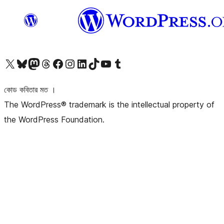
আমাদের X (আগের টুইটার) অ্যাকাউন্টে যান
আমাদের Bluesky অ্যাকাউন্টটি দেখুন
আমাদের মাস্টোডন অ্যাকাউন্টটি দেখুন
আমাদের থ্রেডস অ্যাকাউন্টটি দেখুন
আমাদের ফেসবুক পেজ দেখুন
আমাদের ইন্সটাগ্রাম অ্যাকাউন্ট দেখুন
আমাদের লিঙ্কডইন অ্যাকাউন্টে যান
আমাদের TikTok অ্যাকাউন্টটি দেখুন
আমাদের ইউটিউব চ্যানেলে যান
আমাদের টাম্বলার অ্যাকাউন্ট দেখুন
কোড কবিতার মত ।
The WordPress® trademark is the intellectual property of
the WordPress Foundation.