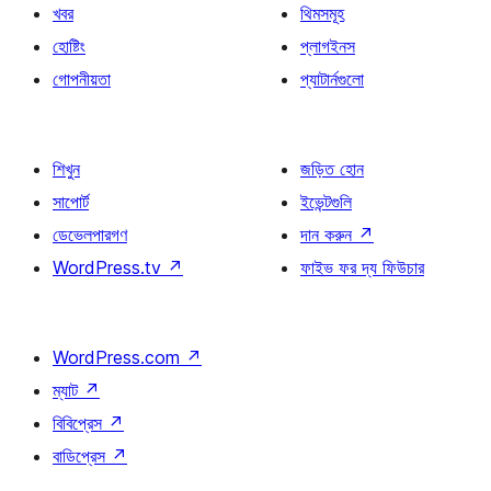
খবর
থিমসমূহ
হোষ্টিং
প্লাগইনস
গোপনীয়তা
প্যাটার্নগুলো
শিখুন
জড়িত হোন
সাপোর্ট
ইভেন্টগুলি
ডেভেলপারগণ
দান করুন
↗
WordPress.tv
↗
ফাইভ ফর দ্য ফিউচার
WordPress.com
↗
ম্যাট
↗
বিবিপ্রেস
↗
বাডিপ্রেস
↗