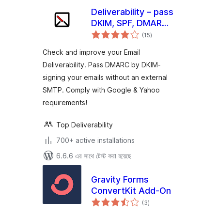
Deliverability – pass
DKIM, SPF, DMARC
total
& more
(15
)
ratings
Check and improve your Email
Deliverability. Pass DMARC by DKIM-
signing your emails without an external
SMTP. Comply with Google & Yahoo
requirements!
Top Deliverability
700+ active installations
6.6.6 এর সাথে টেস্ট করা হয়েছে
Gravity Forms
ConvertKit Add-On
total
(3
)
ratings