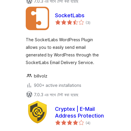
7.0.3 এর সাথে টেস্ট করা হয়েছে
SocketLabs
total
(3
)
ratings
The SocketLabs WordPress Plugin
allows you to easily send email
generated by WordPress through the
SocketLabs Email Delivery Service.
billvolz
900+ active installations
7.0.3 এর সাথে টেস্ট করা হয়েছে
Cryptex | E-Mail
Address Protection
total
(4
)
ratings