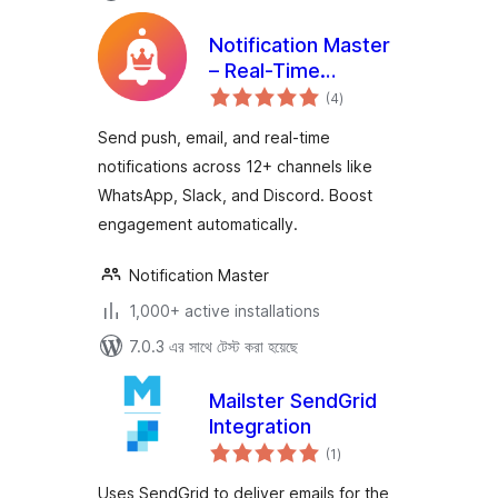
Notification Master
– Real-Time
total
WordPress
(4
)
ratings
Notifications With
Send push, email, and real-time
Email, SMS,
notifications across 12+ channels like
Webhooks & More
WhatsApp, Slack, and Discord. Boost
engagement automatically.
Notification Master
1,000+ active installations
7.0.3 এর সাথে টেস্ট করা হয়েছে
Mailster SendGrid
Integration
total
(1
)
ratings
Uses SendGrid to deliver emails for the