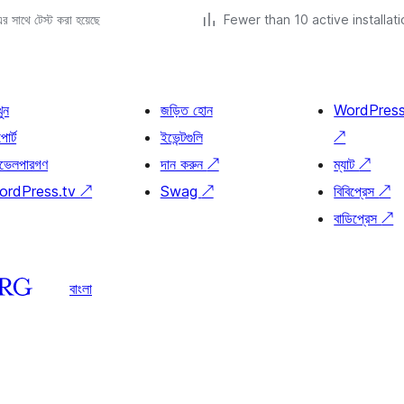
 সাথে টেস্ট করা হয়েছে
Fewer than 10 active installat
খুন
জড়িত হোন
WordPres
োর্ট
ইভেন্টগুলি
↗
ভেলপারগণ
দান করুন
↗
ম্যাট
↗
ordPress.tv
↗
Swag
↗
বিবিপ্রেস
↗
বাডিপ্রেস
↗
বাংলা