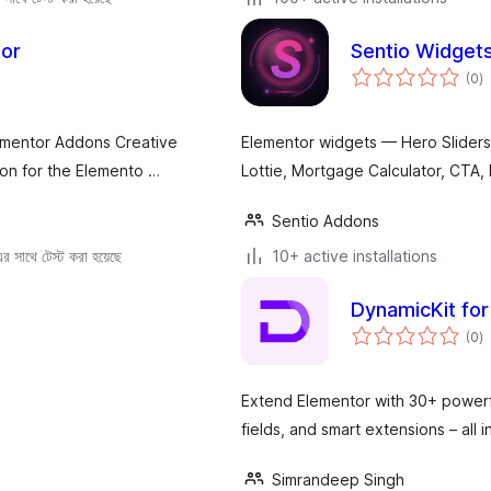
tor
Sentio Widgets
to
(0
)
ra
lementor Addons Creative
Elementor widgets — Hero Sliders,
ion for the Elemento …
Lottie, Mortgage Calculator, CTA
Sentio Addons
 সাথে টেস্ট করা হয়েছে
10+ active installations
DynamicKit for
to
(0
)
ra
Extend Elementor with 30+ powerf
fields, and smart extensions – all i
Simrandeep Singh