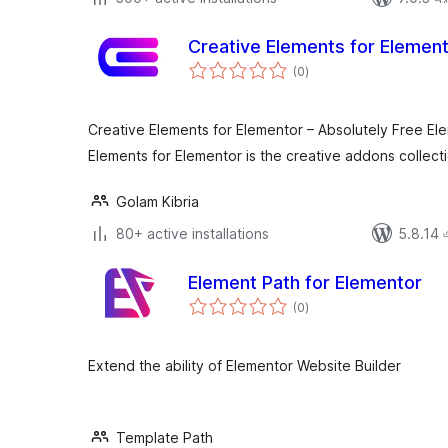
Creative Elements for Elemen
total
(0
)
ratings
Creative Elements for Elementor – Absolutely Free E
Elements for Elementor is the creative addons collect
Golam Kibria
80+ active installations
5.8.14 এর
Element Path for Elementor
total
(0
)
ratings
Extend the ability of Elementor Website Builder
Template Path