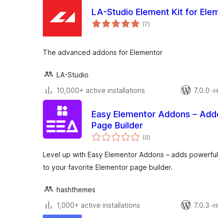
LA-Studio Element Kit for Ele
total
(7
)
ratings
The advanced addons for Elementor
LA-Studio
10,000+ active installations
7.0.0 এর 
Easy Elementor Addons – Add
Page Builder
total
(0
)
ratings
Level up with Easy Elementor Addons – adds powerful
to your favorite Elementor page builder.
hashthemes
1,000+ active installations
7.0.3 এর 