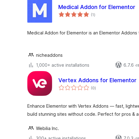
Medical Addon for Elementor
total
(1
)
ratings
Medical Addon for Elementor is an Elementor Addons 
nicheaddons
1,000+ active installations
6.7.6 এর 
Vertex Addons for Elementor
total
(0
)
ratings
Enhance Elementor with Vertex Addons — fast, lightw
build stunning sites without code. Perfect for pros & 
Webilia Inc.
300+ active installations
7.0.3 এর 