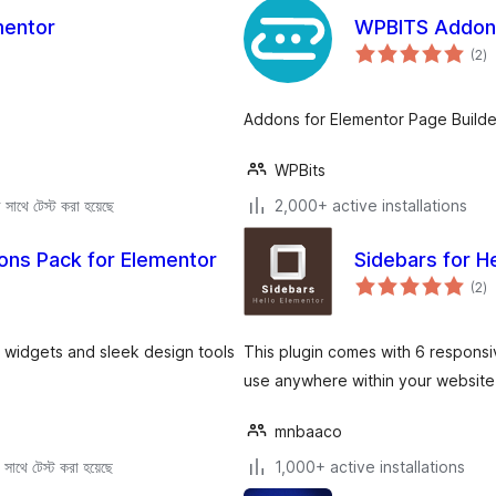
mentor
WPBITS Addons
to
(2
)
ra
Addons for Elementor Page Builde
WPBits
সাথে টেস্ট করা হয়েছে
2,000+ active installations
ons Pack for Elementor
Sidebars for H
to
(2
)
ra
 widgets and sleek design tools
This plugin comes with 6 responsi
use anywhere within your website 
mnbaaco
সাথে টেস্ট করা হয়েছে
1,000+ active installations