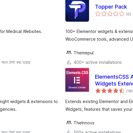
Topper Pack
to
(0
)
ra
for Medical Websites.
100+ Elementor widgets & extensi
WooCommerce tools, advanced UI 
Themepul
সাথে টেস্ট করা হয়েছে
400+ active installations
ElementsCSS A
Widgets Exten
t
(18
)
r
eight widgets & extensions to
Extends existing Elementor and E
agencies.
Widgets, features that saves your
TheInnovs
সাথে টেস্ট করা হয়েছে
100+ active installations