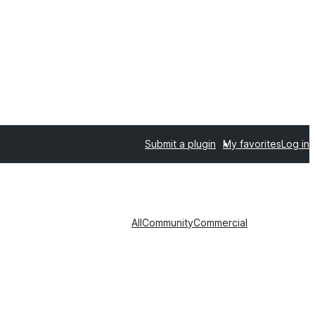
Submit a plugin
My favorites
Log in
All
Community
Commercial