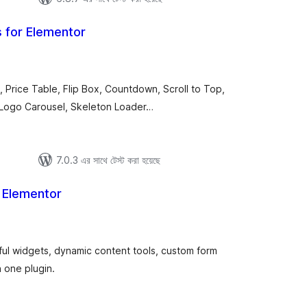
 for Elementor
tal
tings
 Price Table, Flip Box, Countdown, Scroll to Top,
, Logo Carousel, Skeleton Loader…
7.0.3 এর সাথে টেস্ট করা হয়েছে
 Elementor
tal
tings
ul widgets, dynamic content tools, custom form
n one plugin.