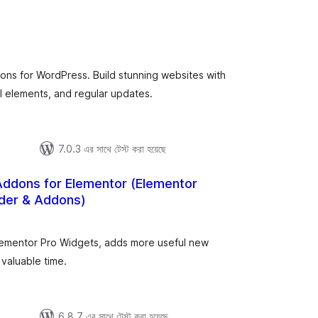
tal
tings
ons for WordPress. Build stunning websites with
elements, and regular updates.
7.0.3 এর সাথে টেস্ট করা হয়েছে
ddons for Elementor (Elementor
der & Addons)
otal
atings
lementor Pro Widgets, adds more useful new
 valuable time.
6.8.7 এর সাথে টেস্ট করা হয়েছে