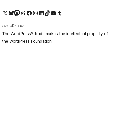
আমাদের X (আগের টুইটার) অ্যাকাউন্টে যান
আমাদের Bluesky অ্যাকাউন্টটি দেখুন
আমাদের মাস্টোডন অ্যাকাউন্টটি দেখুন
আমাদের থ্রেডস অ্যাকাউন্টটি দেখুন
আমাদের ফেসবুক পেজ দেখুন
আমাদের ইন্সটাগ্রাম অ্যাকাউন্ট দেখুন
আমাদের লিঙ্কডইন অ্যাকাউন্টে যান
আমাদের TikTok অ্যাকাউন্টটি দেখুন
আমাদের ইউটিউব চ্যানেলে যান
আমাদের টাম্বলার অ্যাকাউন্ট দেখুন
কোড কবিতার মত ।
The WordPress® trademark is the intellectual property of
the WordPress Foundation.