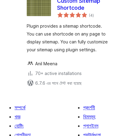
Custom Sitemap
Shortcode
total
(4
)
ratings
Plugin provides a sitemap shortcode.
You can use shortcode on any page to
display sitemap. You can fully customize
your sitemap using plugin settings.
Anil Meena
70+ active installations
6.7.6 এর সাথে টেস্ট করা হয়েছে
সম্পর্কে
প্রদর্শনী
খবর
থিমসমূহ
হোষ্টিং
প্লাগইনস
গোপনীয়তা
প্যাটার্নগুলো