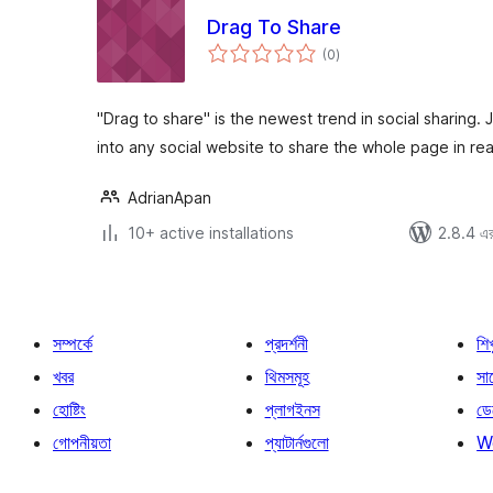
Drag To Share
total
(0
)
ratings
"Drag to share" is the newest trend in social sharing. 
into any social website to share the whole page in re
AdrianApan
10+ active installations
2.8.4 এর 
সম্পর্কে
প্রদর্শনী
শি
খবর
থিমসমূহ
সাপ
হোষ্টিং
প্লাগইনস
ডে
গোপনীয়তা
প্যাটার্নগুলো
W