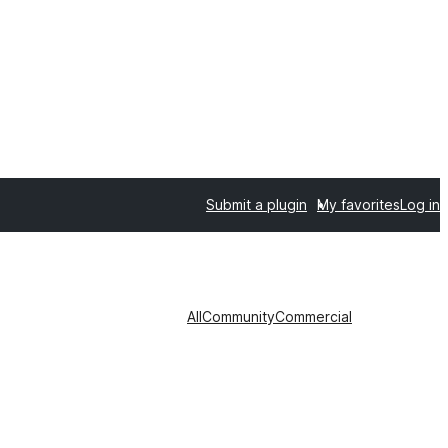
Submit a plugin
My favorites
Log in
All
Community
Commercial