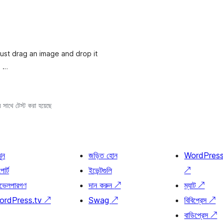
Just drag an image and drop it
a …
সাথে টেস্ট করা হয়েছে
খুন
জড়িত হোন
WordPres
োর্ট
ইভেন্টগুলি
↗
ভেলপারগণ
দান করুন
↗
ম্যাট
↗
ordPress.tv
↗
Swag
↗
বিবিপ্রেস
↗
বাডিপ্রেস
↗