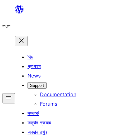
এড়িয়ে
কনটেন্টে
বাংলা
যান
থিম
প্লাগইন
News
Support
Documentation
Forums
সম্পর্কে
অনুবাদ প্রজেক্ট
অবদান রাখুন