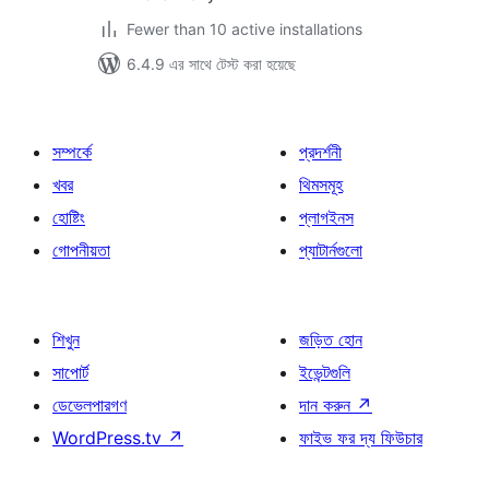
Fewer than 10 active installations
6.4.9 এর সাথে টেস্ট করা হয়েছে
সম্পর্কে
প্রদর্শনী
খবর
থিমসমূহ
হোষ্টিং
প্লাগইনস
গোপনীয়তা
প্যাটার্নগুলো
শিখুন
জড়িত হোন
সাপোর্ট
ইভেন্টগুলি
ডেভেলপারগণ
দান করুন
↗
WordPress.tv
↗
ফাইভ ফর দ্য ফিউচার