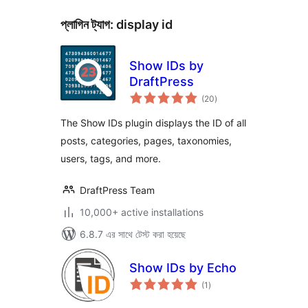
প্লাগিন ট্যাগ:
display id
Show IDs by
DraftPress
total
(20
)
ratings
The Show IDs plugin displays the ID of all
posts, categories, pages, taxonomies,
users, tags, and more.
DraftPress Team
10,000+ active installations
6.8.7 এর সাথে টেস্ট করা হয়েছে
Show IDs by Echo
total
(1
)
ratings