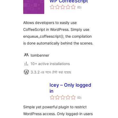
WP CoffeeScript
total
(0
)
ratings
Allows developers to easily use
CoffeeScript in WordPress. Simply use
enqueue_coffeescript(); the compilation
is done automatically behind the scenes.
tombenner
10+ active installations
3.3.2 এর সাথে টেস্ট করা হয়েছে
Icey – Only logged
in
total
(0
)
ratings
Simple yet powerful plugin to restrict
WordPress access. Only logged-in users