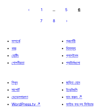
পোস্ট
পেজিনেশন
1
5
6
…
7
8
সম্পর্কে
প্রদর্শনী
খবর
থিমসমূহ
হোষ্টিং
প্লাগইনস
গোপনীয়তা
প্যাটার্নগুলো
শিখুন
জড়িত হোন
সাপোর্ট
ইভেন্টগুলি
ডেভেলপারগণ
দান করুন
↗
WordPress.tv
↗
ফাইভ ফর দ্য ফিউচার