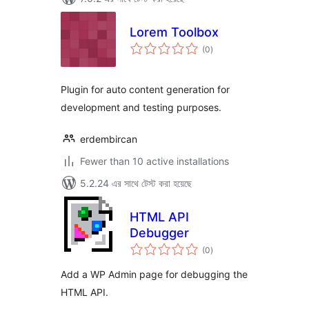
Lorem Toolbox
total
(0
)
ratings
Plugin for auto content generation for
development and testing purposes.
erdembircan
Fewer than 10 active installations
5.2.24 এর সাথে টেস্ট করা হয়েছে
HTML API
Debugger
total
(0
)
ratings
Add a WP Admin page for debugging the
HTML API.