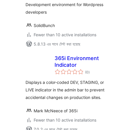
Development environment for Wordpress
developers
SolidBunch
Fewer than 10 active installations
5.8.13 এর সাথে টেস্ট করা হয়েছে
365i Environment
Indicator
total
(0
)
ratings
Displays a color-coded DEV, STAGING, or
LIVE indicator in the admin bar to prevent
accidental changes on production sites.
Mark McNeece of 365i
Fewer than 10 active installations
7.0.2 এর সাথে টেস্ট করা হয়েছে