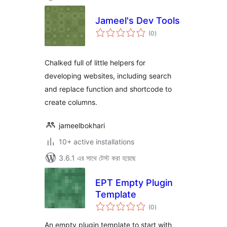
Jameel's Dev Tools
total
(0
)
ratings
Chalked full of little helpers for
developing websites, including search
and replace function and shortcode to
create columns.
jameelbokhari
10+ active installations
3.6.1 এর সাথে টেস্ট করা হয়েছে
EPT Empty Plugin
Template
total
(0
)
ratings
An empty plugin template to start with,