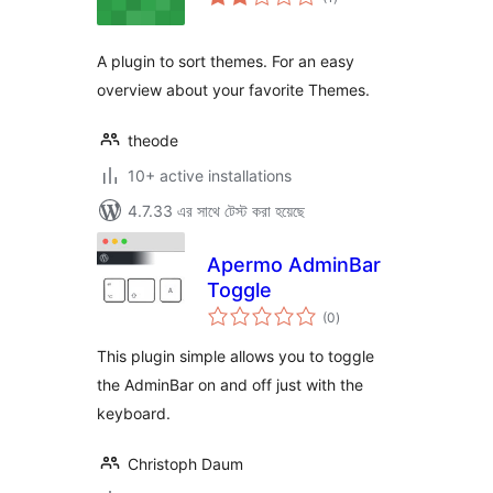
ratings
A plugin to sort themes. For an easy
overview about your favorite Themes.
theode
10+ active installations
4.7.33 এর সাথে টেস্ট করা হয়েছে
Apermo AdminBar
Toggle
total
(0
)
ratings
This plugin simple allows you to toggle
the AdminBar on and off just with the
keyboard.
Christoph Daum