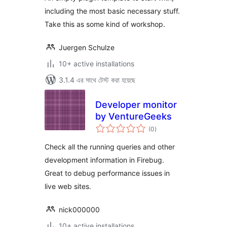
including the most basic necessary stuff.
Take this as some kind of workshop.
Juergen Schulze
10+ active installations
3.1.4 এর সাথে টেস্ট করা হয়েছে
Developer monitor
by VentureGeeks
total
(0
)
ratings
Check all the running queries and other
development information in Firebug.
Great to debug performance issues in
live web sites.
nick000000
10+ active installations