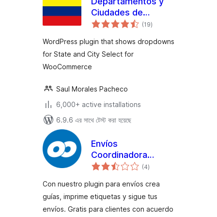
Departamentos y
Ciudades de
total
Colombia para
(19
)
ratings
Woocommerce
WordPress plugin that shows dropdowns
for State and City Select for
WooCommerce
Saul Morales Pacheco
6,000+ active installations
6.9.6 এর সাথে টেস্ট করা হয়েছে
Envíos
Coordinadora
total
Woocommerce
(4
)
ratings
(Oficial) –
Con nuestro plugin para envíos crea
WordPress plugin
guías, imprime etiquetas y sigue tus
envíos. Gratis para clientes con acuerdo