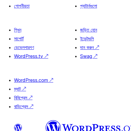
গোপনীয়তা
প্যাটার্নগুলো
শিখুন
জড়িত হোন
সাপোর্ট
ইভেন্টগুলি
ডেভেলপারগণ
দান করুন
↗
WordPress.tv
↗
Swag
↗
WordPress.com
↗
ম্যাট
↗
বিবিপ্রেস
↗
বাডিপ্রেস
↗