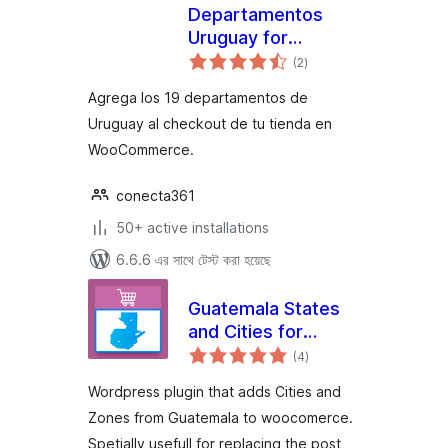
Departamentos
Uruguay for
total
WooCommerce
(2
)
ratings
Agrega los 19 departamentos de
Uruguay al checkout de tu tienda en
WooCommerce.
conecta361
50+ active installations
6.6.6 এর সাথে টেস্ট করা হয়েছে
Guatemala States
and Cities for
total
WooCommerce
(4
)
ratings
Wordpress plugin that adds Cities and
Zones from Guatemala to woocomerce.
Spetially usefull for replacing the post