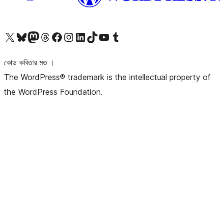
আমাদের X (আগের টুইটার) অ্যাকাউন্টে যান
আমাদের Bluesky অ্যাকাউন্টটি দেখুন
আমাদের মাস্টোডন অ্যাকাউন্টটি দেখুন
আমাদের থ্রেডস অ্যাকাউন্টটি দেখুন
আমাদের ফেসবুক পেজ দেখুন
আমাদের ইন্সটাগ্রাম অ্যাকাউন্ট দেখুন
আমাদের লিঙ্কডইন অ্যাকাউন্টে যান
আমাদের TikTok অ্যাকাউন্টটি দেখুন
আমাদের ইউটিউব চ্যানেলে যান
আমাদের টাম্বলার অ্যাকাউন্ট দেখুন
কোড কবিতার মত ।
The WordPress® trademark is the intellectual property of
the WordPress Foundation.