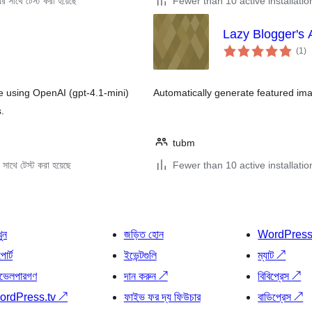
 সাথে টেস্ট করা হয়েছে
Fewer than 10 active installatio
Lazy Blogger's 
to
(1
)
ra
e using OpenAI (gpt-4.1-mini)
Automatically generate featured im
.
tubm
সাথে টেস্ট করা হয়েছে
Fewer than 10 active installatio
খুন
জড়িত হোন
WordPres
োর্ট
ইভেন্টগুলি
ম্যাট
↗
ভেলপারগণ
দান করুন
↗
বিবিপ্রেস
↗
ordPress.tv
↗
ফাইভ ফর দ্য ফিউচার
বাডিপ্রেস
↗