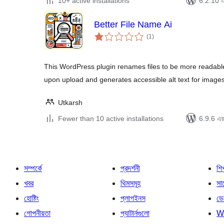
10+ active installations
6.2.10 এর
Better File Name Ai
total
(1
)
ratings
This WordPress plugin renames files to be more readabl
upon upload and generates accessible alt text for images
Utkarsh
Fewer than 10 active installations
6.9.6 এর 
সম্পর্কে
প্রদর্শনী
শি
খবর
থিমসমূহ
সাপ
হোষ্টিং
প্লাগইনস
ডে
গোপনীয়তা
প্যাটার্নগুলো
W