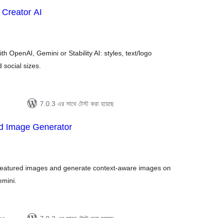
 Creator AI
tal
tings
h OpenAI, Gemini or Stability AI: styles, text/logo
d social sizes.
7.0.3 এর সাথে টেস্ট করা হয়েছে
d Image Generator
tal
tings
g featured images and generate context-aware images on
mini.