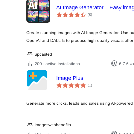
AI Image Generator – Easy image
total
(8
)
ratings
Create stunning images with AI Image Generator. Use o
OpenAI and DALL-E to produce high-quality visuals effort
upcasted
200+ active installations
6.7.6 এর 
Image Plus
total
(1
)
ratings
Generate more clicks, leads and sales using AI-powered
imageswithbenefits