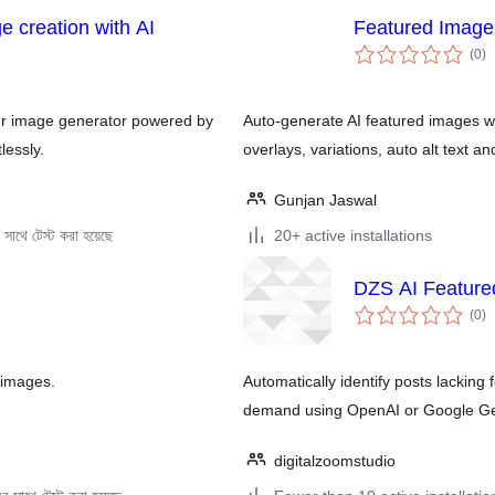
 creation with AI
Featured Image
to
(0
)
ra
ur image generator powered by
Auto-generate AI featured images wit
lessly.
overlays, variations, auto alt text an
Gunjan Jaswal
সাথে টেস্ট করা হয়েছে
20+ active installations
DZS AI Feature
to
(0
)
ra
 images.
Automatically identify posts lackin
demand using OpenAI or Google Ge
digitalzoomstudio