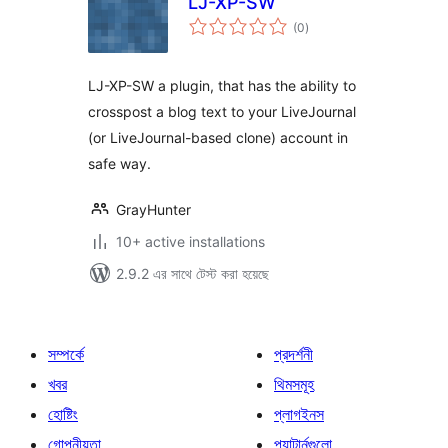
LJ-XP-SW
total
(0
)
ratings
LJ-XP-SW a plugin, that has the ability to
crosspost a blog text to your LiveJournal
(or LiveJournal-based clone) account in
safe way.
GrayHunter
10+ active installations
2.9.2 এর সাথে টেস্ট করা হয়েছে
সম্পর্কে
প্রদর্শনী
খবর
থিমসমূহ
হোষ্টিং
প্লাগইনস
গোপনীয়তা
প্যাটার্নগুলো