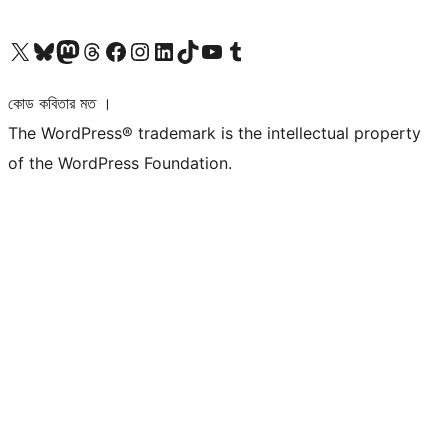
আমাদের X (আগের টুইটার) অ্যাকাউন্টে যান
আমাদের Bluesky অ্যাকাউন্টটি দেখুন
আমাদের মাস্টোডন অ্যাকাউন্টটি দেখুন
আমাদের থ্রেডস অ্যাকাউন্টটি দেখুন
আমাদের ফেসবুক পেজ দেখুন
আমাদের ইন্সটাগ্রাম অ্যাকাউন্ট দেখুন
আমাদের লিঙ্কডইন অ্যাকাউন্টে যান
আমাদের TikTok অ্যাকাউন্টটি দেখুন
আমাদের ইউটিউব চ্যানেলে যান
আমাদের টাম্বলার অ্যাকাউন্ট দেখুন
কোড কবিতার মত ।
The WordPress® trademark is the intellectual property
of the WordPress Foundation.