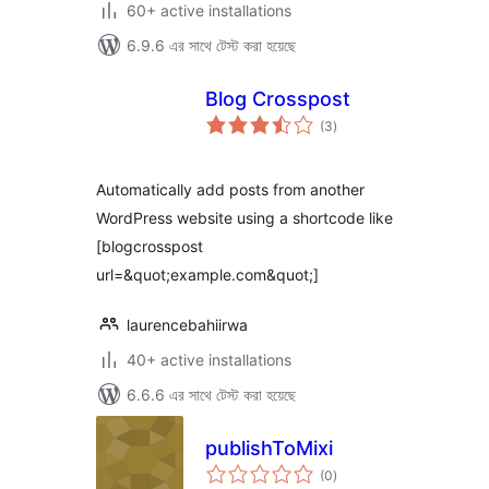
60+ active installations
6.9.6 এর সাথে টেস্ট করা হয়েছে
Blog Crosspost
total
(3
)
ratings
Automatically add posts from another
WordPress website using a shortcode like
[blogcrosspost
url=&quot;example.com&quot;]
laurencebahiirwa
40+ active installations
6.6.6 এর সাথে টেস্ট করা হয়েছে
publishToMixi
total
(0
)
ratings