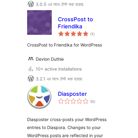
3.0.5 এর সাথে টেস্ট করা হয়েছে
CrossPost to
Friendika
total
(1
)
ratings
CrossPost to Friendika for WordPress
Devlon Duthie
10+ active installations
3.2.1 এর সাথে টেস্ট করা হয়েছে
Diasposter
total
(0
)
ratings
Diasposter cross-posts your WordPress
entries to Diaspora. Changes to your
WordPress posts are reflected in your