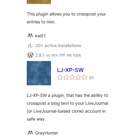
This plugin allows you to crosspost your
entries to mixi.
kei51
30+ active installations
2.8.1 এর সাথে টেস্ট করা হয়েছে
LJ-XP-SW
total
(0
)
ratings
LJ-XP-SW a plugin, that has the ability to
crosspost a blog text to your LiveJournal
(or LiveJournal-based clone) account in
safe way.
GrayHunter