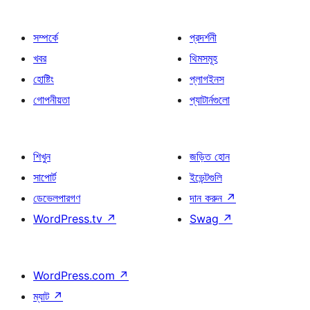
সম্পর্কে
প্রদর্শনী
খবর
থিমসমূহ
হোষ্টিং
প্লাগইনস
গোপনীয়তা
প্যাটার্নগুলো
শিখুন
জড়িত হোন
সাপোর্ট
ইভেন্টগুলি
ডেভেলপারগণ
দান করুন
↗
WordPress.tv
↗
Swag
↗
WordPress.com
↗
ম্যাট
↗