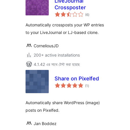
LiveJournal
Crossposter
total
(6
)
ratings
Automatically crossposts your WP entries
to your LiveJournal or LJ-based clone.
CorneliousJD
200+ active installations
4.1.42 এর সাথে টেস্ট করা হয়েছে
Share on Pixelfed
total
(1
)
ratings
Automatically share WordPress (image)
posts on Pixelfed.
Jan Boddez