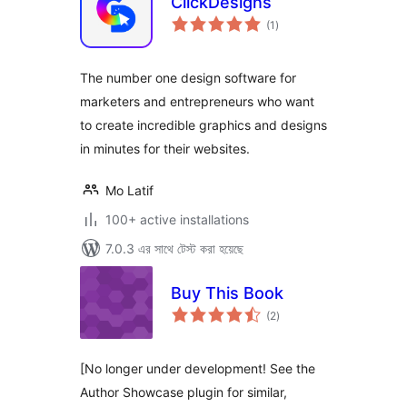
ClickDesigns
total
(1
)
ratings
The number one design software for
marketers and entrepreneurs who want
to create incredible graphics and designs
in minutes for their websites.
Mo Latif
100+ active installations
7.0.3 এর সাথে টেস্ট করা হয়েছে
Buy This Book
total
(2
)
ratings
[No longer under development! See the
Author Showcase plugin for similar,