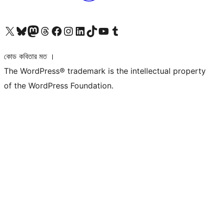
আমাদের X (আগের টুইটার) অ্যাকাউন্টে যান
আমাদের Bluesky অ্যাকাউন্টটি দেখুন
আমাদের মাস্টোডন অ্যাকাউন্টটি দেখুন
আমাদের থ্রেডস অ্যাকাউন্টটি দেখুন
আমাদের ফেসবুক পেজ দেখুন
আমাদের ইন্সটাগ্রাম অ্যাকাউন্ট দেখুন
আমাদের লিঙ্কডইন অ্যাকাউন্টে যান
আমাদের TikTok অ্যাকাউন্টটি দেখুন
আমাদের ইউটিউব চ্যানেলে যান
আমাদের টাম্বলার অ্যাকাউন্ট দেখুন
কোড কবিতার মত ।
The WordPress® trademark is the intellectual property
of the WordPress Foundation.