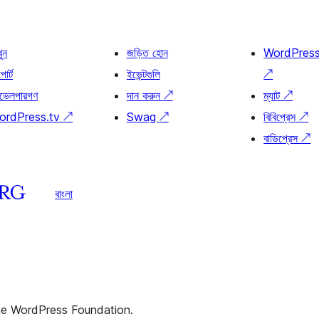
খুন
জড়িত হোন
WordPres
োর্ট
ইভেন্টগুলি
↗
ভেলপারগণ
দান করুন
↗
ম্যাট
↗
ordPress.tv
↗
Swag
↗
বিবিপ্রেস
↗
বাডিপ্রেস
↗
বাংলা
the WordPress Foundation.