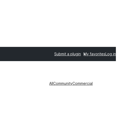
Submit a plugin
My favorites
Log in
All
Community
Commercial