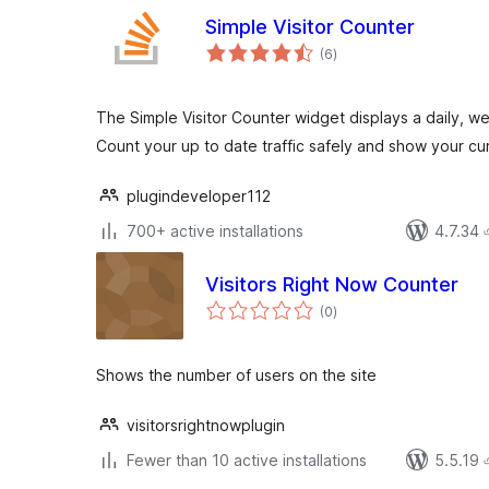
Simple Visitor Counter
total
(6
)
ratings
The Simple Visitor Counter widget displays a daily, we
Count your up to date traffic safely and show your cur
plugindeveloper112
700+ active installations
4.7.34 এর
Visitors Right Now Counter
total
(0
)
ratings
Shows the number of users on the site
visitorsrightnowplugin
Fewer than 10 active installations
5.5.19 এর