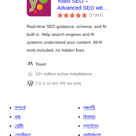
Yoast SEO –
Advanced SEO with
total
real-time guidance
(27,817
)
ratings
and built-in AI
Real-time SEO guidance, schema, and AI
built in. Help search engines and AI
systems understand your content. All AI
tools included, no hidden fees.
Yoast
10+ million active installations
7.0.3 এর সাথে টেস্ট করা হয়েছে
সম্পর্কে
প্রদর্শনী
খবর
থিমসমূহ
হোষ্টিং
প্লাগইনস
গোপনীয়তা
প্যাটার্নগুলো