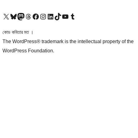
আমাদের X (আগের টুইটার) অ্যাকাউন্টে যান
আমাদের Bluesky অ্যাকাউন্টটি দেখুন
আমাদের মাস্টোডন অ্যাকাউন্টটি দেখুন
আমাদের থ্রেডস অ্যাকাউন্টটি দেখুন
আমাদের ফেসবুক পেজ দেখুন
আমাদের ইন্সটাগ্রাম অ্যাকাউন্ট দেখুন
আমাদের লিঙ্কডইন অ্যাকাউন্টে যান
আমাদের TikTok অ্যাকাউন্টটি দেখুন
আমাদের ইউটিউব চ্যানেলে যান
আমাদের টাম্বলার অ্যাকাউন্ট দেখুন
কোড কবিতার মত ।
The WordPress® trademark is the intellectual property of the
WordPress Foundation.