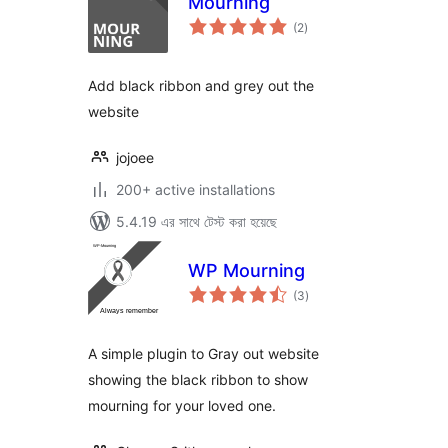
Mourning
total
(2
)
ratings
Add black ribbon and grey out the
website
jojoee
200+ active installations
5.4.19 এর সাথে টেস্ট করা হয়েছে
WP Mourning
total
(3
)
ratings
A simple plugin to Gray out website
showing the black ribbon to show
mourning for your loved one.