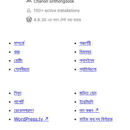
Chanon Srithongsook
100+ active installations
4.6.30 এর সাথে টেস্ট করা হয়েছে
সম্পর্কে
প্রদর্শনী
খবর
থিমসমূহ
হোষ্টিং
প্লাগইনস
গোপনীয়তা
প্যাটার্নগুলো
শিখুন
জড়িত হোন
সাপোর্ট
ইভেন্টগুলি
ডেভেলপারগণ
দান করুন
↗
WordPress.tv
↗
ফাইভ ফর দ্য ফিউচার