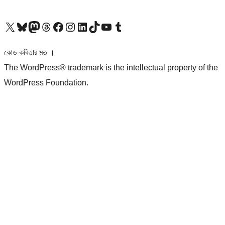
আমাদের X (আগের টুইটার) অ্যাকাউন্টে যান
আমাদের Bluesky অ্যাকাউন্টটি দেখুন
আমাদের মাস্টোডন অ্যাকাউন্টটি দেখুন
আমাদের থ্রেডস অ্যাকাউন্টটি দেখুন
আমাদের ফেসবুক পেজ দেখুন
আমাদের ইন্সটাগ্রাম অ্যাকাউন্ট দেখুন
আমাদের লিঙ্কডইন অ্যাকাউন্টে যান
আমাদের TikTok অ্যাকাউন্টটি দেখুন
আমাদের ইউটিউব চ্যানেলে যান
আমাদের টাম্বলার অ্যাকাউন্ট দেখুন
কোড কবিতার মত ।
The WordPress® trademark is the intellectual property of the
WordPress Foundation.