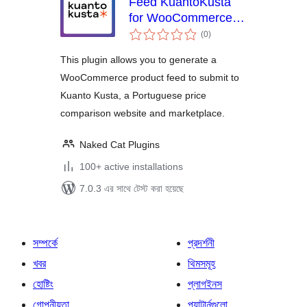
Feed KuantoKusta
for WooCommerce –
total
Free
(0
)
ratings
This plugin allows you to generate a
WooCommerce product feed to submit to
Kuanto Kusta, a Portuguese price
comparison website and marketplace.
Naked Cat Plugins
100+ active installations
7.0.3 এর সাথে টেস্ট করা হয়েছে
সম্পর্কে
প্রদর্শনী
খবর
থিমসমূহ
হোষ্টিং
প্লাগইনস
গোপনীয়তা
প্যাটার্নগুলো