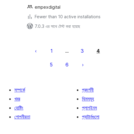
empexdigital
Fewer than 10 active installations
7.0.3 এর সাথে টেস্ট করা হয়েছে
পোস্ট
পেজিনেশন
1
3
4
…
5
6
সম্পর্কে
প্রদর্শনী
খবর
থিমসমূহ
হোষ্টিং
প্লাগইনস
গোপনীয়তা
প্যাটার্নগুলো