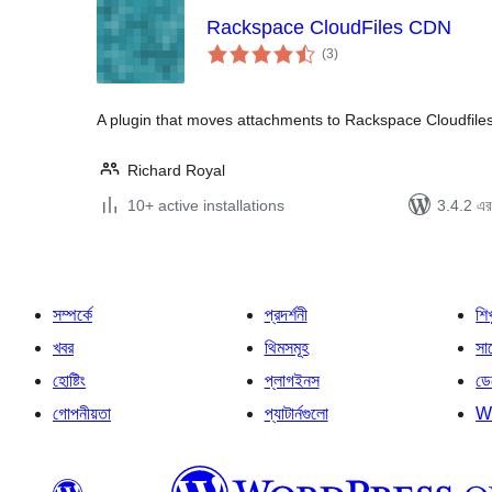
Rackspace CloudFiles CDN
total
(3
)
ratings
A plugin that moves attachments to Rackspace Cloudfile
Richard Royal
10+ active installations
3.4.2 এর 
সম্পর্কে
প্রদর্শনী
শি
খবর
থিমসমূহ
সাপ
হোষ্টিং
প্লাগইনস
ডে
গোপনীয়তা
প্যাটার্নগুলো
W