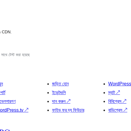
s CDN.
সাথে টেস্ট করা হয়েছে
খুন
জড়িত হোন
WordPres
োর্ট
ইভেন্টগুলি
ম্যাট
↗
ভেলপারগণ
দান করুন
↗
বিবিপ্রেস
↗
ordPress.tv
↗
ফাইভ ফর দ্য ফিউচার
বাডিপ্রেস
↗