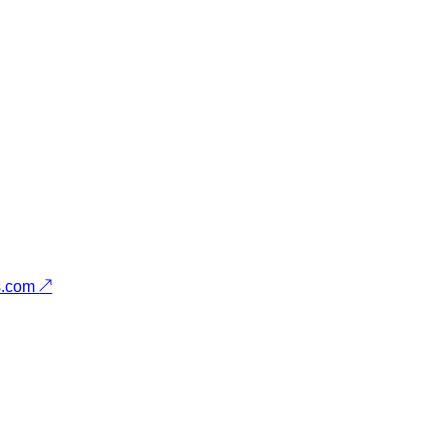
s.com
↗