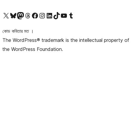
আমাদের X (আগের টুইটার) অ্যাকাউন্টে যান
আমাদের Bluesky অ্যাকাউন্টটি দেখুন
আমাদের মাস্টোডন অ্যাকাউন্টটি দেখুন
আমাদের থ্রেডস অ্যাকাউন্টটি দেখুন
আমাদের ফেসবুক পেজ দেখুন
আমাদের ইন্সটাগ্রাম অ্যাকাউন্ট দেখুন
আমাদের লিঙ্কডইন অ্যাকাউন্টে যান
আমাদের TikTok অ্যাকাউন্টটি দেখুন
আমাদের ইউটিউব চ্যানেলে যান
আমাদের টাম্বলার অ্যাকাউন্ট দেখুন
কোড কবিতার মত ।
The WordPress® trademark is the intellectual property of
the WordPress Foundation.