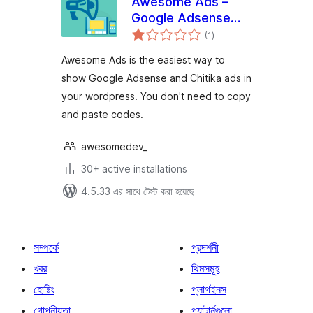
Awesome Ads –
Google Adsense
total
and Others
(1
)
ratings
Awesome Ads is the easiest way to
show Google Adsense and Chitika ads in
your wordpress. You don't need to copy
and paste codes.
awesomedev_
30+ active installations
4.5.33 এর সাথে টেস্ট করা হয়েছে
সম্পর্কে
প্রদর্শনী
খবর
থিমসমূহ
হোষ্টিং
প্লাগইনস
গোপনীয়তা
প্যাটার্নগুলো