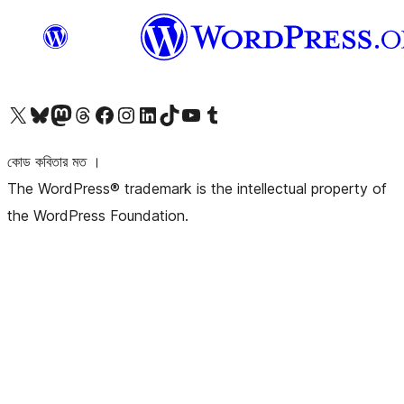
আমাদের X (আগের টুইটার) অ্যাকাউন্টে যান
আমাদের Bluesky অ্যাকাউন্টটি দেখুন
আমাদের মাস্টোডন অ্যাকাউন্টটি দেখুন
আমাদের থ্রেডস অ্যাকাউন্টটি দেখুন
আমাদের ফেসবুক পেজ দেখুন
আমাদের ইন্সটাগ্রাম অ্যাকাউন্ট দেখুন
আমাদের লিঙ্কডইন অ্যাকাউন্টে যান
আমাদের TikTok অ্যাকাউন্টটি দেখুন
আমাদের ইউটিউব চ্যানেলে যান
আমাদের টাম্বলার অ্যাকাউন্ট দেখুন
কোড কবিতার মত ।
The WordPress® trademark is the intellectual property of
the WordPress Foundation.