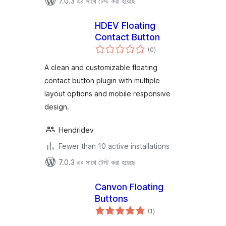
7.0.3 এর সাথে টেস্ট করা হয়েছে
HDEV Floating
Contact Button
total
(0
)
ratings
A clean and customizable floating
contact button plugin with multiple
layout options and mobile responsive
design.
Hendridev
Fewer than 10 active installations
7.0.3 এর সাথে টেস্ট করা হয়েছে
Canvon Floating
Buttons
total
(1
)
ratings