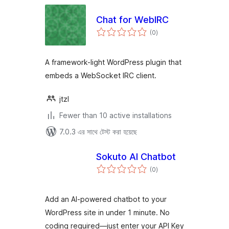
Chat for WebIRC
total
(0
)
ratings
A framework-light WordPress plugin that
embeds a WebSocket IRC client.
jtzl
Fewer than 10 active installations
7.0.3 এর সাথে টেস্ট করা হয়েছে
Sokuto AI Chatbot
total
(0
)
ratings
Add an AI-powered chatbot to your
WordPress site in under 1 minute. No
coding required—just enter your API Key