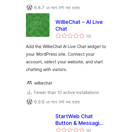
6.8.7 এর সাথে টেস্ট করা হয়েছে
WillieChat – AI Live
Chat
total
(0
)
ratings
Add the WillieChat AI Live Chat widget to
your WordPress site. Connect your
account, select your website, and start
chatting with visitors.
williechat
Fewer than 10 active installations
6.9.6 এর সাথে টেস্ট করা হয়েছে
StartWeb Chat
Button & Messaging
total
Badge
(0
)
ratings