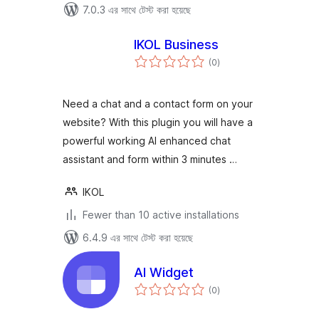
7.0.3 এর সাথে টেস্ট করা হয়েছে
IKOL Business
total
(0
)
ratings
Need a chat and a contact form on your
website? With this plugin you will have a
powerful working AI enhanced chat
assistant and form within 3 minutes …
IKOL
Fewer than 10 active installations
6.4.9 এর সাথে টেস্ট করা হয়েছে
AI Widget
total
(0
)
ratings