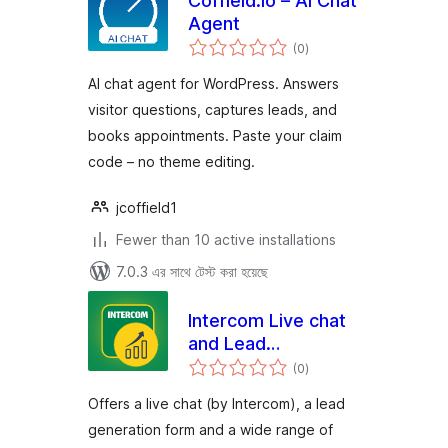
Coffield.io – AI Chat
Agent
total
(0
)
ratings
AI chat agent for WordPress. Answers
visitor questions, captures leads, and
books appointments. Paste your claim
code – no theme editing.
jcoffield1
Fewer than 10 active installations
7.0.3 এর সাথে টেস্ট করা হয়েছে
Intercom Live chat
and Lead
total
generation by
(0
)
ratings
79mplus
Offers a live chat (by Intercom), a lead
generation form and a wide range of