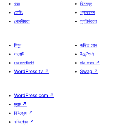
খবর
থিমসমূহ
হোষ্টিং
প্লাগইনস
গোপনীয়তা
প্যাটার্নগুলো
শিখুন
জড়িত হোন
সাপোর্ট
ইভেন্টগুলি
ডেভেলপারগণ
দান করুন
↗
WordPress.tv
↗
Swag
↗
WordPress.com
↗
ম্যাট
↗
বিবিপ্রেস
↗
বাডিপ্রেস
↗