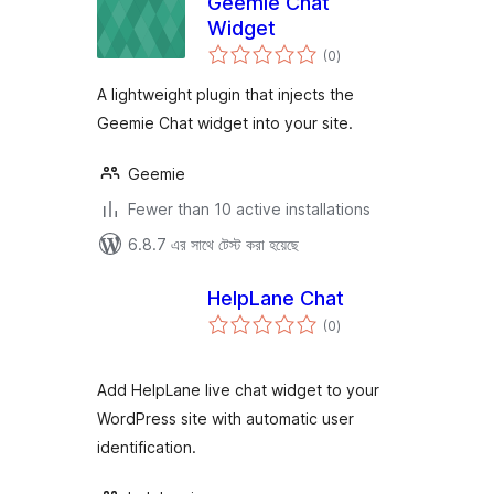
Geemie Chat
Widget
total
(0
)
ratings
A lightweight plugin that injects the
Geemie Chat widget into your site.
Geemie
Fewer than 10 active installations
6.8.7 এর সাথে টেস্ট করা হয়েছে
HelpLane Chat
total
(0
)
ratings
Add HelpLane live chat widget to your
WordPress site with automatic user
identification.