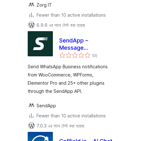
Zorg IT
Fewer than 10 active installations
6.9.6 এর সাথে টেস্ট করা হয়েছে
SendApp –
Message
total
Notifications for
(0
)
ratings
WooCommerce &
Send WhatsApp Business notifications
more
from WooCommerce, WPForms,
Elementor Pro and 25+ other plugins
through the SendApp API.
SendApp
Fewer than 10 active installations
7.0.3 এর সাথে টেস্ট করা হয়েছে