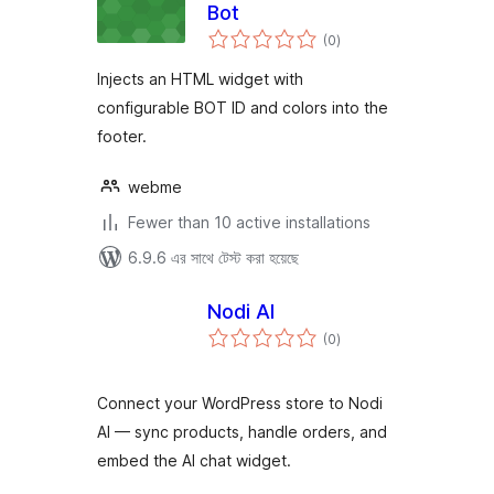
Bot
total
(0
)
ratings
Injects an HTML widget with
configurable BOT ID and colors into the
footer.
webme
Fewer than 10 active installations
6.9.6 এর সাথে টেস্ট করা হয়েছে
Nodi AI
total
(0
)
ratings
Connect your WordPress store to Nodi
AI — sync products, handle orders, and
embed the AI chat widget.