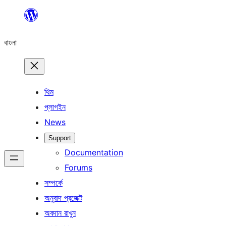
এড়িয়ে
কনটেন্টে
বাংলা
যান
থিম
প্লাগইন
News
Support
Documentation
Forums
সম্পর্কে
অনুবাদ প্রজেক্ট
অবদান রাখুন