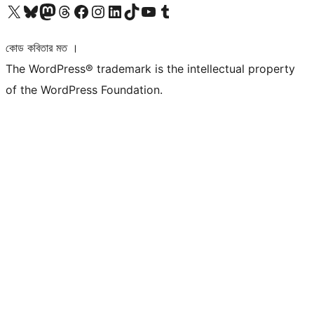
আমাদের X (আগের টুইটার) অ্যাকাউন্টে যান
আমাদের Bluesky অ্যাকাউন্টটি দেখুন
আমাদের মাস্টোডন অ্যাকাউন্টটি দেখুন
আমাদের থ্রেডস অ্যাকাউন্টটি দেখুন
আমাদের ফেসবুক পেজ দেখুন
আমাদের ইন্সটাগ্রাম অ্যাকাউন্ট দেখুন
আমাদের লিঙ্কডইন অ্যাকাউন্টে যান
আমাদের TikTok অ্যাকাউন্টটি দেখুন
আমাদের ইউটিউব চ্যানেলে যান
আমাদের টাম্বলার অ্যাকাউন্ট দেখুন
কোড কবিতার মত ।
The WordPress® trademark is the intellectual property
of the WordPress Foundation.