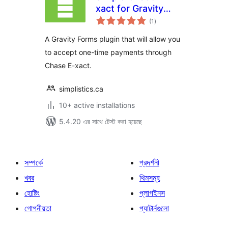
xact for Gravity
total
Forms
(1
)
ratings
A Gravity Forms plugin that will allow you
to accept one-time payments through
Chase E-xact.
simplistics.ca
10+ active installations
5.4.20 এর সাথে টেস্ট করা হয়েছে
সম্পর্কে
প্রদর্শনী
খবর
থিমসমূহ
হোষ্টিং
প্লাগইনস
গোপনীয়তা
প্যাটার্নগুলো