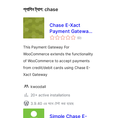
প্লাগিন ট্যাগ:
chase
Chase E-Xact
Payment Gateway
total
For WooCommerce
(0
)
ratings
This Payment Gateway For
WooCommerce extends the functionality
of WooCommerce to accept payments
from credit/debit cards using Chase E-
Xact Gateway
kwoodall
20+ active installations
3.9.40 এর সাথে টেস্ট করা হয়েছে
Simple Chase E-