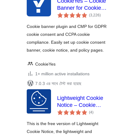
CookieYes – Cookie
Banner for Cookie
total
Consent (Easy to
(3,226
)
ratings
setup GDPR/CCPA
Cookie banner plugin and CMP for GDPR
Compliant Cookie
cookie consent and CCPA cookie
Notice)
compliance. Easily set up cookie consent
banner, cookie notice, and policy pages.
CookieYes
1+ million active installations
7.0.3 এর সাথে টেস্ট করা হয়েছে
Lightweight Cookie
Notice – Cookie
total
Banner for Cookie
(4
)
ratings
Consent
This is the free version of Lightweight
Cookie Notice, the lightweight and