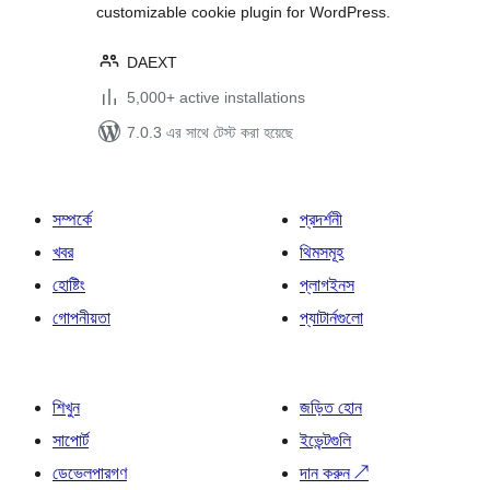
customizable cookie plugin for WordPress.
DAEXT
5,000+ active installations
7.0.3 এর সাথে টেস্ট করা হয়েছে
সম্পর্কে
প্রদর্শনী
খবর
থিমসমূহ
হোষ্টিং
প্লাগইনস
গোপনীয়তা
প্যাটার্নগুলো
শিখুন
জড়িত হোন
সাপোর্ট
ইভেন্টগুলি
ডেভেলপারগণ
দান করুন
↗