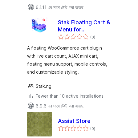
6.1.11 এর সাথে টেস্ট করা হয়েছে
Stak Floating Cart &
Menu for
total
WooCommerce
(0
)
ratings
A floating WooCommerce cart plugin
with live cart count, AJAX mini cart,
floating menu support, mobile controls,
and customizable styling.
Stak.ng
Fewer than 10 active installations
6.9.6 এর সাথে টেস্ট করা হয়েছে
Assist Store
total
(0
)
ratings