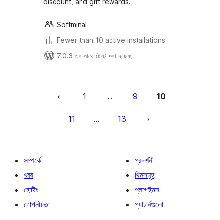
discount, and gift rewards.
Softminal
Fewer than 10 active installations
7.0.3 এর সাথে টেস্ট করা হয়েছে
পোস্ট
পেজিনেশন
1
9
10
…
11
13
…
সম্পর্কে
প্রদর্শনী
খবর
থিমসমূহ
হোষ্টিং
প্লাগইনস
গোপনীয়তা
প্যাটার্নগুলো