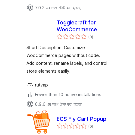
7.0.3 এর সাথে টেস্ট করা হয়েছে
Togglecraft for
WooCommerce
total
(0
)
ratings
Short Description: Customize
WooCommerce pages without code.
Add content, rename labels, and control
store elements easily.
rutvap
Fewer than 10 active installations
6.9.6 এর সাথে টেস্ট করা হয়েছে
EGS Fly Cart Popup
total
(0
)
ratings