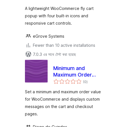
A lightweight WooCommerce fly cart
popup with four built-in icons and
responsive cart controls.
eGrove Systems
Fewer than 10 active installations
7.0.3 এর সাথে টেস্ট করা হয়েছে
Minimum and
Maximum Order
total
Value for
(0
)
ratings
WooCommerce
Set a minimum and maximum order value
for WooCommerce and displays custom
messages on the cart and checkout
pages.
Diego de Guindos