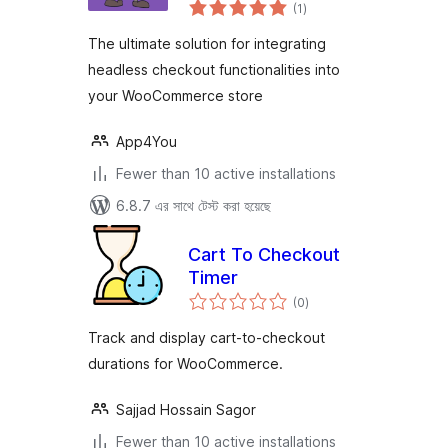
total
eCommerce
(1
)
ratings
Decoupler
The ultimate solution for integrating
headless checkout functionalities into
your WooCommerce store
App4You
Fewer than 10 active installations
6.8.7 এর সাথে টেস্ট করা হয়েছে
Cart To Checkout
Timer
total
(0
)
ratings
Track and display cart-to-checkout
durations for WooCommerce.
Sajjad Hossain Sagor
Fewer than 10 active installations