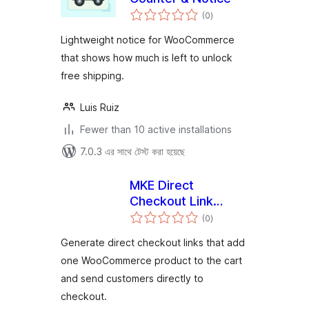
total
(0
)
ratings
Lightweight notice for WooCommerce
that shows how much is left to unlock
free shipping.
Luis Ruiz
Fewer than 10 active installations
7.0.3 এর সাথে টেস্ট করা হয়েছে
MKE Direct
Checkout Link
total
Generator for
(0
)
ratings
WooCommerce
Generate direct checkout links that add
one WooCommerce product to the cart
and send customers directly to
checkout.