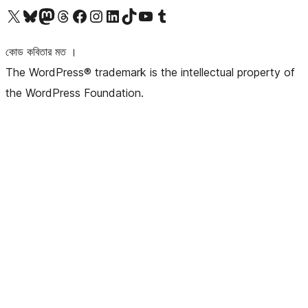
আমাদের X (আগের টুইটার) অ্যাকাউন্টে যান
আমাদের Bluesky অ্যাকাউন্টটি দেখুন
আমাদের মাস্টোডন অ্যাকাউন্টটি দেখুন
আমাদের থ্রেডস অ্যাকাউন্টটি দেখুন
আমাদের ফেসবুক পেজ দেখুন
আমাদের ইন্সটাগ্রাম অ্যাকাউন্ট দেখুন
আমাদের লিঙ্কডইন অ্যাকাউন্টে যান
আমাদের TikTok অ্যাকাউন্টটি দেখুন
আমাদের ইউটিউব চ্যানেলে যান
আমাদের টাম্বলার অ্যাকাউন্ট দেখুন
কোড কবিতার মত ।
The WordPress® trademark is the intellectual property of
the WordPress Foundation.