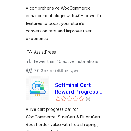
A comprehensive WooCommerce
enhancement plugin with 40+ powerful
features to boost your store's
conversion rate and improve user
experience.
AssistPress
Fewer than 10 active installations
7.0.3 এর সাথে টেস্ট করা হয়েছে
Softminal Cart
Reward Progress
total
Bar
(0
)
ratings
A live cart progress bar for
WooCommerce, SureCart & FluentCart.
Boost order value with free shipping,