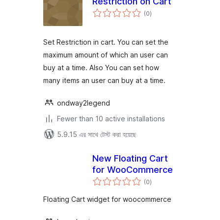
Restriction on Cart
total
(0
)
ratings
Set Restriction in cart. You can set the
maximum amount of which an user can
buy at a time. Also You can set how
many items an user can buy at a time.
ondway2legend
Fewer than 10 active installations
5.9.15 এর সাথে টেস্ট করা হয়েছে
New Floating Cart
for WooCommerce
total
(0
)
ratings
Floating Cart widget for woocommerce