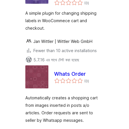
total
(0
)
ratings
A simple plugin for changing shipping
labels in WooCommece cart and
checkout.
Jan Wittler | Wittler Web GmbH
Fewer than 10 active installations
5.7.16 এর সাথে টেস্ট করা হয়েছে
Whats Order
total
(0
)
ratings
Automatically creates a shopping cart
from images inserted in posts a/o
articles. Order requests are sent to
seller by Whatsapp messages.