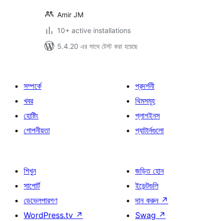
Amir JM
10+ active installations
5.4.20 এর সাথে টেস্ট করা হয়েছে
সম্পর্কে
প্রদর্শনী
খবর
থিমসমূহ
হোষ্টিং
প্লাগইনস
গোপনীয়তা
প্যাটার্নগুলো
শিখুন
জড়িত হোন
সাপোর্ট
ইভেন্টগুলি
ডেভেলপারগণ
দান করুন
↗
WordPress.tv
↗
Swag
↗