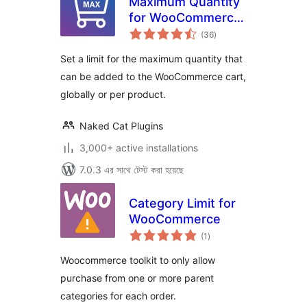
Maximum Quantity
for WooCommerce
total
Shops
(36
)
ratings
Set a limit for the maximum quantity that
can be added to the WooCommerce cart,
globally or per product.
Naked Cat Plugins
3,000+ active installations
7.0.3 এর সাথে টেস্ট করা হয়েছে
Category Limit for
WooCommerce
total
(1
)
ratings
Woocommerce toolkit to only allow
purchase from one or more parent
categories for each order.