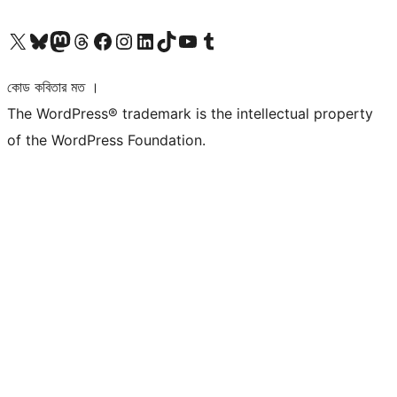
আমাদের X (আগের টুইটার) অ্যাকাউন্টে যান
আমাদের Bluesky অ্যাকাউন্টটি দেখুন
আমাদের মাস্টোডন অ্যাকাউন্টটি দেখুন
আমাদের থ্রেডস অ্যাকাউন্টটি দেখুন
আমাদের ফেসবুক পেজ দেখুন
আমাদের ইন্সটাগ্রাম অ্যাকাউন্ট দেখুন
আমাদের লিঙ্কডইন অ্যাকাউন্টে যান
আমাদের TikTok অ্যাকাউন্টটি দেখুন
আমাদের ইউটিউব চ্যানেলে যান
আমাদের টাম্বলার অ্যাকাউন্ট দেখুন
কোড কবিতার মত ।
The WordPress® trademark is the intellectual property
of the WordPress Foundation.