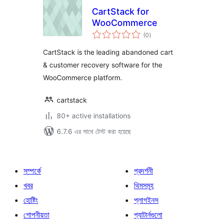
CartStack for
WooCommerce
total
(0
)
ratings
CartStack is the leading abandoned cart
& customer recovery software for the
WooCommerce platform.
cartstack
80+ active installations
6.7.6 এর সাথে টেস্ট করা হয়েছে
সম্পর্কে
প্রদর্শনী
খবর
থিমসমূহ
হোষ্টিং
প্লাগইনস
গোপনীয়তা
প্যাটার্নগুলো