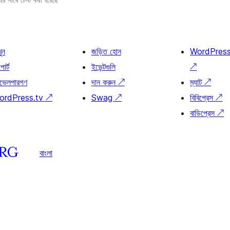
খুন
জড়িত হোন
WordPres
োর্ট
ইভেন্টগুলি
↗
ভেলপারগণ
দান করুন
↗
ম্যাট
↗
ordPress.tv
↗
Swag
↗
বিবিপ্রেস
↗
বাডিপ্রেস
↗
বাংলা