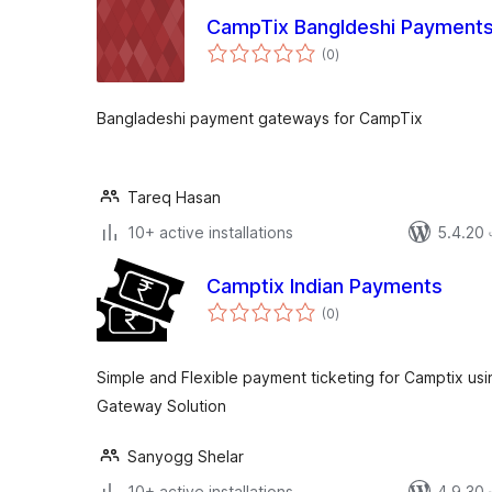
CampTix Bangldeshi Payment
total
(0
)
ratings
Bangladeshi payment gateways for CampTix
Tareq Hasan
10+ active installations
5.4.20 এর
Camptix Indian Payments
total
(0
)
ratings
Simple and Flexible payment ticketing for Camptix usi
Gateway Solution
Sanyogg Shelar
10+ active installations
4.9.30 এর