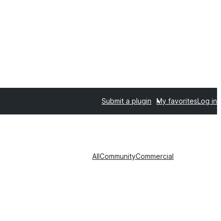
Submit a plugin
My favorites
Log in
All
Community
Commercial