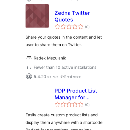
Zedna Twitter
Quotes
total
(0
)
ratings
Share your quotes in the content and let
user to share them on Twitter.
Radek Mezulanik
Fewer than 10 active installations
5.4.20 এর সাথে টেস্ট করা হয়েছে
PDP Product List
Manager for
total
WooCommerce
(0
)
ratings
Easily create custom product lists and
display them anywhere with a shortcode.
Perfect for promotional campaigns.