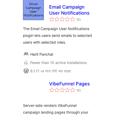
Email Campaign
User Notifications
total
(0
)
ratings
The Email Campaign User Notifications
plugin lets users send emails to selected
users with selected roles.
Harit Panchal
Fewer than 10 active installations
6.1.11 এর সাথে টেস্ট করা হয়েছে
VibeFunnel Pages
total
(0
)
ratings
Server-side renders VibeFunnel
campaign landing pages through your