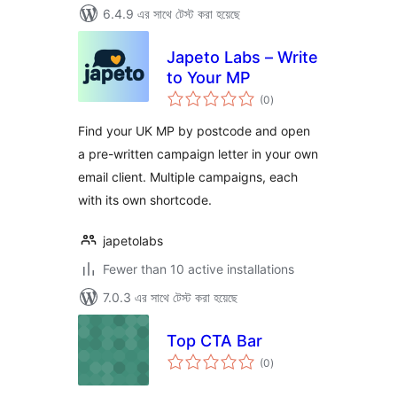
6.4.9 এর সাথে টেস্ট করা হয়েছে
Japeto Labs – Write
to Your MP
total
(0
)
ratings
Find your UK MP by postcode and open
a pre-written campaign letter in your own
email client. Multiple campaigns, each
with its own shortcode.
japetolabs
Fewer than 10 active installations
7.0.3 এর সাথে টেস্ট করা হয়েছে
Top CTA Bar
total
(0
)
ratings