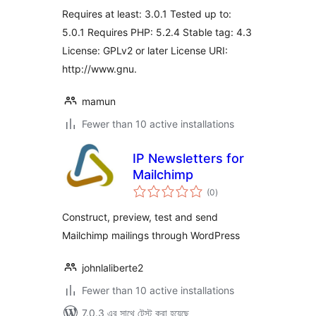
Requires at least: 3.0.1 Tested up to:
5.0.1 Requires PHP: 5.2.4 Stable tag: 4.3
License: GPLv2 or later License URI:
http://www.gnu.
mamun
Fewer than 10 active installations
IP Newsletters for
Mailchimp
total
(0
)
ratings
Construct, preview, test and send
Mailchimp mailings through WordPress
johnlaliberte2
Fewer than 10 active installations
7.0.3 এর সাথে টেস্ট করা হয়েছে