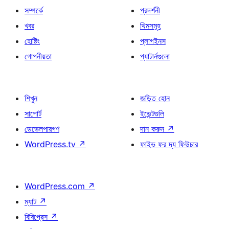
সম্পর্কে
প্রদর্শনী
খবর
থিমসমূহ
হোষ্টিং
প্লাগইনস
গোপনীয়তা
প্যাটার্নগুলো
শিখুন
জড়িত হোন
সাপোর্ট
ইভেন্টগুলি
ডেভেলপারগণ
দান করুন
↗
WordPress.tv
↗
ফাইভ ফর দ্য ফিউচার
WordPress.com
↗
ম্যাট
↗
বিবিপ্রেস
↗