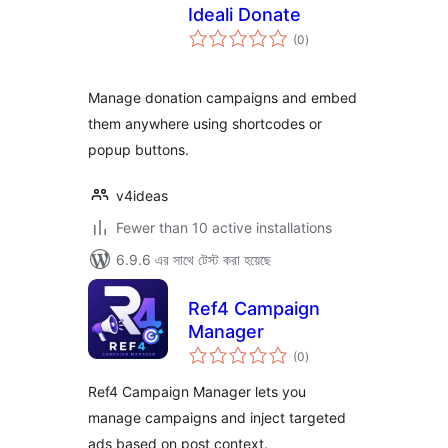
Ideali Donate
total
(0
)
ratings
Manage donation campaigns and embed
them anywhere using shortcodes or
popup buttons.
v4ideas
Fewer than 10 active installations
6.9.6 এর সাথে টেস্ট করা হয়েছে
Ref4 Campaign
Manager
total
(0
)
ratings
Ref4 Campaign Manager lets you
manage campaigns and inject targeted
ads based on post context.