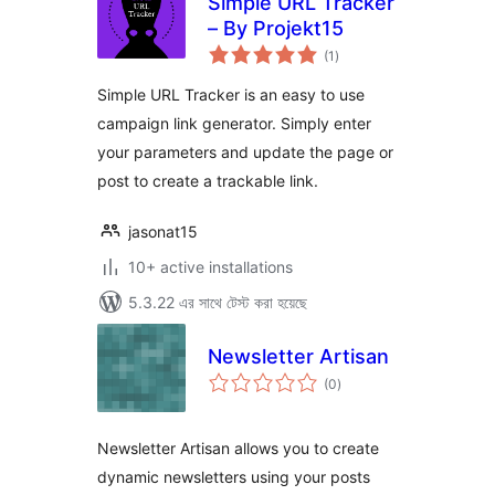
Simple URL Tracker
– By Projekt15
total
(1
)
ratings
Simple URL Tracker is an easy to use
campaign link generator. Simply enter
your parameters and update the page or
post to create a trackable link.
jasonat15
10+ active installations
5.3.22 এর সাথে টেস্ট করা হয়েছে
Newsletter Artisan
total
(0
)
ratings
Newsletter Artisan allows you to create
dynamic newsletters using your posts