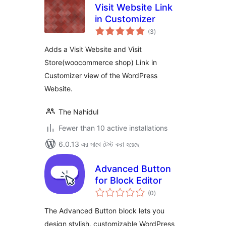
Visit Website Link
in Customizer
total
(3
)
ratings
Adds a Visit Website and Visit
Store(woocommerce shop) Link in
Customizer view of the WordPress
Website.
The Nahidul
Fewer than 10 active installations
6.0.13 এর সাথে টেস্ট করা হয়েছে
Advanced Button
for Block Editor
total
(0
)
ratings
The Advanced Button block lets you
design stylish, customizable WordPress