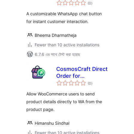
total
(0
)
ratings
A customizable WhatsApp chat button
for instant customer interaction.
Bheema Dharmatheja
Fewer than 10 active installations
6.7.6 এর সাথে টেস্ট করা হয়েছে
CosmosCraft Direct
Order for
total
WooCommerce
(0
)
ratings
Allow WooCommerce users to send
product details directly to WA from the
product page.
Himanshu Sindhal
Fewer than 10 active installations