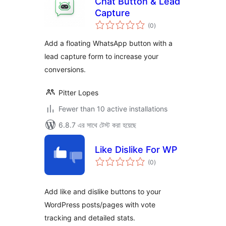
Chat Button & Lead
Capture
total
(0
)
ratings
Add a floating WhatsApp button with a
lead capture form to increase your
conversions.
Pitter Lopes
Fewer than 10 active installations
6.8.7 এর সাথে টেস্ট করা হয়েছে
Like Dislike For WP
total
(0
)
ratings
Add like and dislike buttons to your
WordPress posts/pages with vote
tracking and detailed stats.