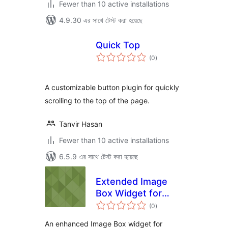
Fewer than 10 active installations
4.9.30 এর সাথে টেস্ট করা হয়েছে
Quick Top
total
(0
)
ratings
A customizable button plugin for quickly
scrolling to the top of the page.
Tanvir Hasan
Fewer than 10 active installations
6.5.9 এর সাথে টেস্ট করা হয়েছে
Extended Image
Box Widget for
total
Elementor
(0
)
ratings
An enhanced Image Box widget for