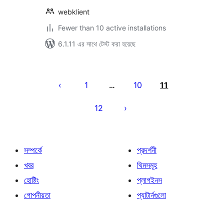
webklient
Fewer than 10 active installations
6.1.11 এর সাথে টেস্ট করা হয়েছে
পোস্ট
পেজিনেশন
1
10
11
…
12
সম্পর্কে
প্রদর্শনী
খবর
থিমসমূহ
হোষ্টিং
প্লাগইনস
গোপনীয়তা
প্যাটার্নগুলো