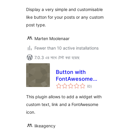
Display a very simple and customisable
like button for your posts or any custom
post type.
Marten Moolenaar
Fewer than 10 active installations
7.0.3 এর সাথে টেস্ট করা হয়েছে
Button with
FontAwesome
total
icons by
(0
)
ratings
LIKE.agency
This plugin allows to add a widget with
custom text, link and a FontAwesome
icon.
likeagency