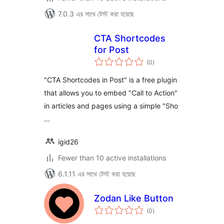
7.0.3 এর সাথে টেস্ট করা হয়েছে
CTA Shortcodes
for Post
total
(0
)
ratings
"CTA Shortcodes in Post" is a free plugin
that allows you to embed "Call to Action"
in articles and pages using a simple "Sho
…
igid26
Fewer than 10 active installations
6.1.11 এর সাথে টেস্ট করা হয়েছে
Zodan Like Button
total
(0
)
ratings