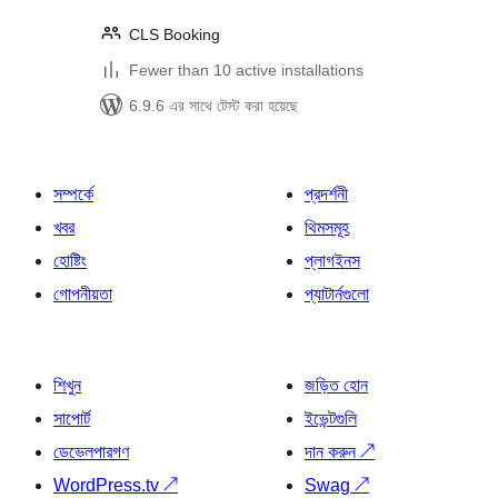
CLS Booking
Fewer than 10 active installations
6.9.6 এর সাথে টেস্ট করা হয়েছে
সম্পর্কে
প্রদর্শনী
খবর
থিমসমূহ
হোষ্টিং
প্লাগইনস
গোপনীয়তা
প্যাটার্নগুলো
শিখুন
জড়িত হোন
সাপোর্ট
ইভেন্টগুলি
ডেভেলপারগণ
দান করুন
↗
WordPress.tv
↗
Swag
↗