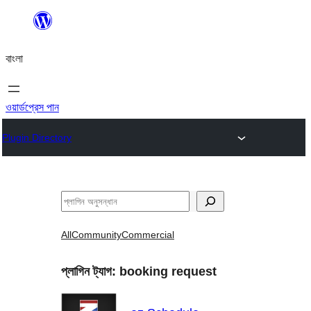
এড়িয়ে
কনটেন্টে
বাংলা
যান
ওয়ার্ডপ্রেস পান
Plugin Directory
অনুসন্ধান
All
Community
Commercial
প্লাগিন ট্যাগ:
booking request