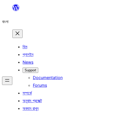
এড়িয়ে
কনটেন্টে
বাংলা
যান
থিম
প্লাগইন
News
Support
Documentation
Forums
সম্পর্কে
অনুবাদ প্রজেক্ট
অবদান রাখুন