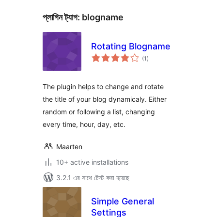
প্লাগিন ট্যাগ:
blogname
Rotating Blogname
total
(1
)
ratings
The plugin helps to change and rotate
the title of your blog dynamicaly. Either
random or following a list, changing
every time, hour, day, etc.
Maarten
10+ active installations
3.2.1 এর সাথে টেস্ট করা হয়েছে
Simple General
Settings