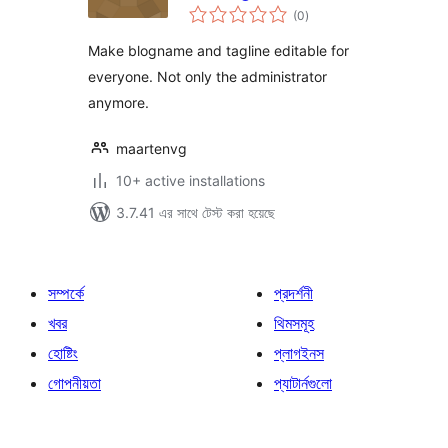
total
(0
)
ratings
Make blogname and tagline editable for
everyone. Not only the administrator
anymore.
maartenvg
10+ active installations
3.7.41 এর সাথে টেস্ট করা হয়েছে
সম্পর্কে
প্রদর্শনী
খবর
থিমসমূহ
হোষ্টিং
প্লাগইনস
গোপনীয়তা
প্যাটার্নগুলো