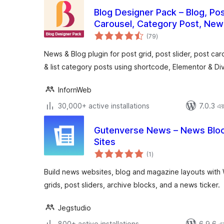
Blog Designer Pack – Blog, Post
Carousel, Category Post, New
total
(79
)
ratings
News & Blog plugin for post grid, post slider, post caro
& list category posts using shortcode, Elementor & Div
InfornWeb
30,000+ active installations
7.0.3 এর 
Gutenverse News – News Bloc
Sites
total
(1
)
ratings
Build news websites, blog and magazine layouts with
grids, post sliders, archive blocks, and a news ticker.
Jegstudio
800+ active installations
6.9.6 এর 