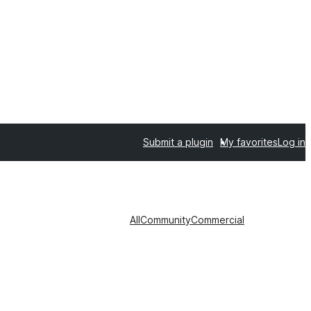
Submit a plugin
My favorites
Log in
All
Community
Commercial