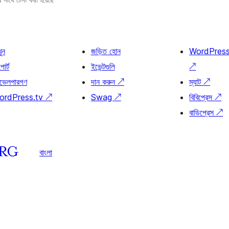
খুন
জড়িত হোন
WordPres
োর্ট
ইভেন্টগুলি
↗
ভেলপারগণ
দান করুন
↗
ম্যাট
↗
ordPress.tv
↗
Swag
↗
বিবিপ্রেস
↗
বাডিপ্রেস
↗
বাংলা