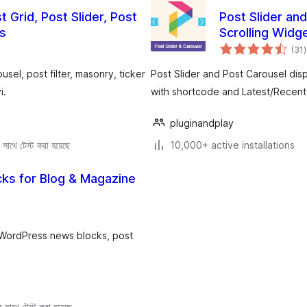
 Grid, Post Slider, Post
Post Slider and
s
Scrolling Widg
t
(31
)
r
usel, post filter, masonry, ticker
Post Slider and Post Carousel disp
i.
with shortcode and Latest/Recent v
pluginandplay
সাথে টেস্ট করা হয়েছে
10,000+ active installations
ks for Blog & Magazine
 WordPress news blocks, post
সাথে টেস্ট করা হয়েছে