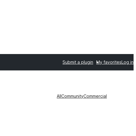
Submit a plugin
My favorites
Log in
All
Community
Commercial