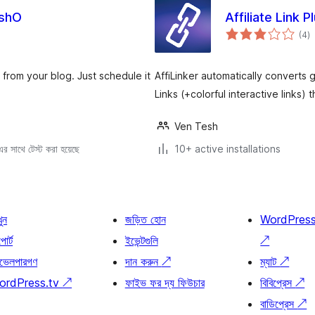
shO
Affiliate Link 
to
(4
)
ra
from your blog. Just schedule it
AffiLinker automatically converts 
Links (+colorful interactive links)
Ven Tesh
 সাথে টেস্ট করা হয়েছে
10+ active installations
খুন
জড়িত হোন
WordPres
োর্ট
ইভেন্টগুলি
↗
ভেলপারগণ
দান করুন
↗
ম্যাট
↗
ordPress.tv
↗
ফাইভ ফর দ্য ফিউচার
বিবিপ্রেস
↗
বাডিপ্রেস
↗