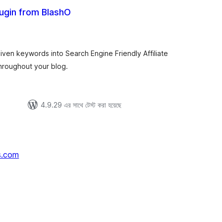
Plugin from BlashO
tal
tings
given keywords into Search Engine Friendly Affiliate
 throughout your blog.
4.9.29 এর সাথে টেস্ট করা হয়েছে
s.com