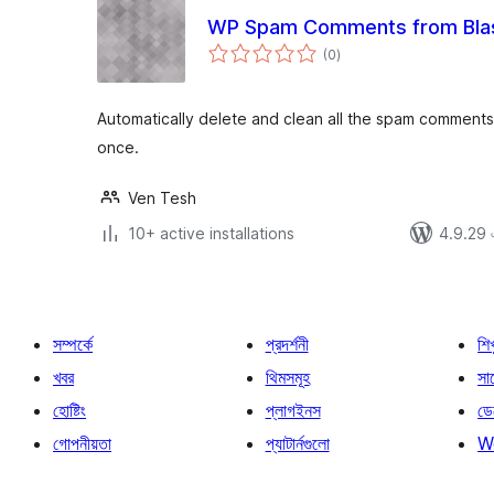
WP Spam Comments from Bla
total
(0
)
ratings
Automatically delete and clean all the spam comments 
once.
Ven Tesh
10+ active installations
4.9.29 এর
সম্পর্কে
প্রদর্শনী
শি
খবর
থিমসমূহ
সাপ
হোষ্টিং
প্লাগইনস
ডে
গোপনীয়তা
প্যাটার্নগুলো
W