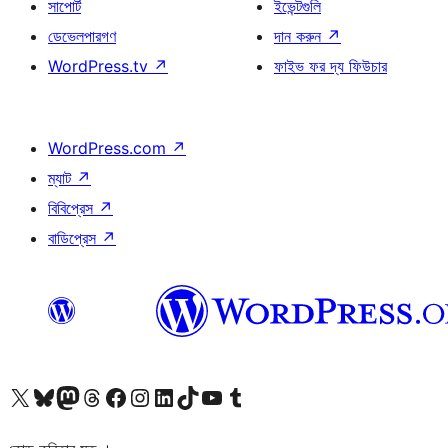
সাপোর্ট
ইভেন্টগুলি
ডেভেলপারগণ
দান করুন
↗
WordPress.tv
↗
ফাইভ ফর দ্য ফিউচার
WordPress.com
↗
ম্যাট
↗
বিবিপ্রেস
↗
বাডিপ্রেস
↗
আমাদের X (আগের টুইটার) অ্যাকাউন্টে যান
আমাদের Bluesky অ্যাকাউন্টটি দেখুন
আমাদের মাস্টোডন অ্যাকাউন্টটি দেখুন
আমাদের থ্রেডস অ্যাকাউন্টটি দেখুন
আমাদের ফেসবুক পেজ দেখুন
আমাদের ইন্সটাগ্রাম অ্যাকাউন্ট দেখুন
আমাদের লিঙ্কডইন অ্যাকাউন্টে যান
আমাদের TikTok অ্যাকাউন্টটি দেখুন
আমাদের ইউটিউব চ্যানেলে যান
আমাদের টাম্বলার অ্যাকাউন্ট দেখুন