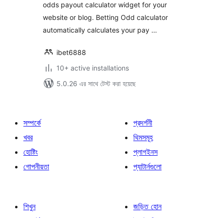
odds payout calculator widget for your
website or blog. Betting Odd calculator
automatically calculates your pay …
ibet6888
10+ active installations
5.0.26 এর সাথে টেস্ট করা হয়েছে
সম্পর্কে
প্রদর্শনী
খবর
থিমসমূহ
হোষ্টিং
প্লাগইনস
গোপনীয়তা
প্যাটার্নগুলো
শিখুন
জড়িত হোন