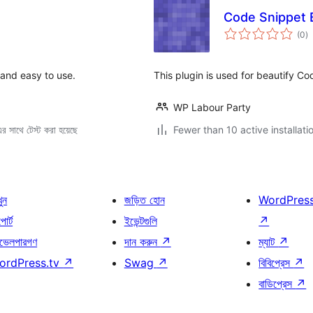
Code Snippet B
to
(0
)
ra
 and easy to use.
This plugin is used for beautify C
WP Labour Party
 সাথে টেস্ট করা হয়েছে
Fewer than 10 active installati
খুন
জড়িত হোন
WordPres
োর্ট
ইভেন্টগুলি
↗
ভেলপারগণ
দান করুন
↗
ম্যাট
↗
ordPress.tv
↗
Swag
↗
বিবিপ্রেস
↗
বাডিপ্রেস
↗