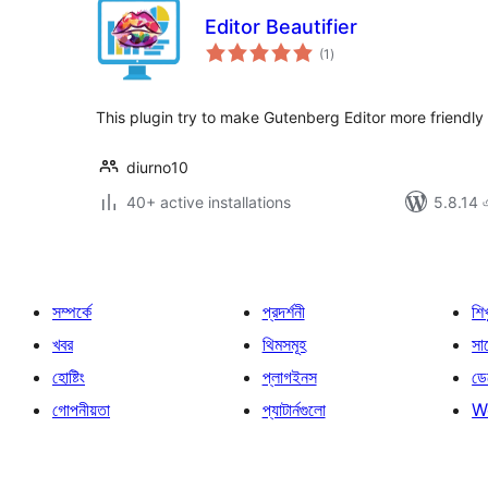
Editor Beautifier
total
(1
)
ratings
This plugin try to make Gutenberg Editor more friendly
diurno10
40+ active installations
5.8.14 এর
সম্পর্কে
প্রদর্শনী
শি
খবর
থিমসমূহ
সাপ
হোষ্টিং
প্লাগইনস
ডে
গোপনীয়তা
প্যাটার্নগুলো
W