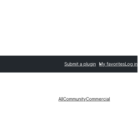
Submit a plugin
My favorites
Log in
All
Community
Commercial