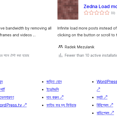
Zedna Load mo
to
(0
)
ra
ave bandwidth by removing all
Infinite load more posts instead of
iframes and videos …
clicking on the button or scroll t
Radek Mezulanik
 সাথে টেস্ট করা হয়েছে
Fewer than 10 active installat
খুন
জড়িত হোন
WordPres
োর্ট
ইভেন্টগুলি
↗
ভেলপারগণ
দান করুন
↗
ম্যাট
↗
ordPress.tv
↗
ফাইভ ফর দ্য ফিউচার
বিবিপ্রেস
↗
বাডিপ্রেস
↗