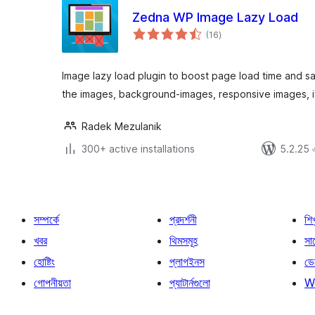
Zedna WP Image Lazy Load
total
(16
)
ratings
Image lazy load plugin to boost page load time and s
the images, background-images, responsive images, 
Radek Mezulanik
300+ active installations
5.2.25 এর
সম্পর্কে
প্রদর্শনী
শি
খবর
থিমসমূহ
সাপ
হোষ্টিং
প্লাগইনস
ডে
গোপনীয়তা
প্যাটার্নগুলো
W