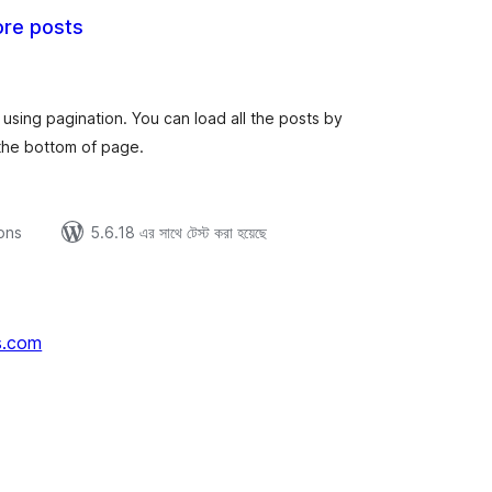
re posts
tal
tings
 using pagination. You can load all the posts by
o the bottom of page.
ions
5.6.18 এর সাথে টেস্ট করা হয়েছে
s.com