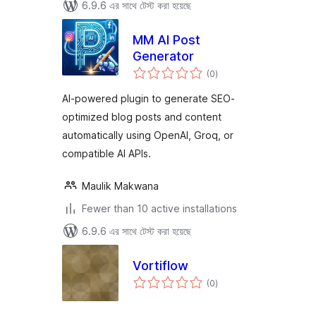
6.9.6 এর সাথে টেস্ট করা হয়েছে
MM AI Post
Generator
total
(0
)
ratings
AI-powered plugin to generate SEO-
optimized blog posts and content
automatically using OpenAI, Groq, or
compatible AI APIs.
Maulik Makwana
Fewer than 10 active installations
6.9.6 এর সাথে টেস্ট করা হয়েছে
Vortiflow
total
(0
)
ratings