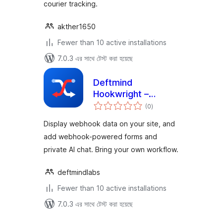
courier tracking.
akther1650
Fewer than 10 active installations
7.0.3 এর সাথে টেস্ট করা হয়েছে
Deftmind
Hookwright –
total
Webhooks, REST
(0
)
ratings
API, Data Display &
Display webhook data on your site, and
AI Chat
add webhook-powered forms and
private AI chat. Bring your own workflow.
deftmindlabs
Fewer than 10 active installations
7.0.3 এর সাথে টেস্ট করা হয়েছে