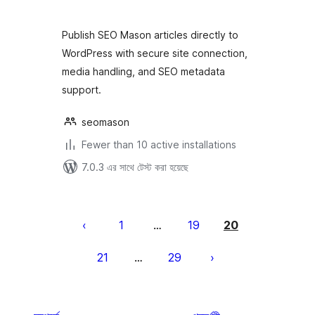
Publish SEO Mason articles directly to
WordPress with secure site connection,
media handling, and SEO metadata
support.
seomason
Fewer than 10 active installations
7.0.3 এর সাথে টেস্ট করা হয়েছে
পোস্ট
পেজিনেশন
1
19
20
…
21
29
…