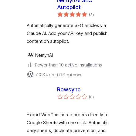
NemynAI SEO
Autopilot
total
(3
)
ratings
Automatically generate SEO articles via
Claude AI. Add your API key and publish
content on autopilot.
NemynAI
Fewer than 10 active installations
7.0.3 এর সাথে টেস্ট করা হয়েছে
Rowsync
total
(0
)
ratings
Export WooCommerce orders directly to
Google Sheets with one click. Automatic
daily sheets, duplicate prevention, and