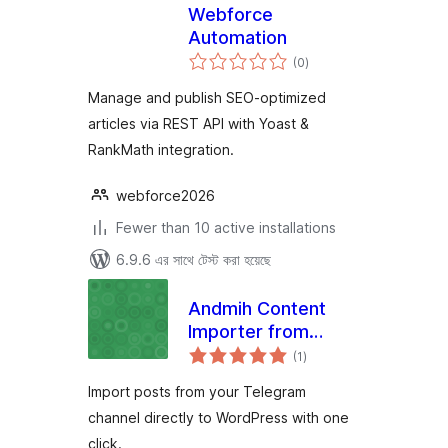
Webforce
Automation
total
(0
)
ratings
Manage and publish SEO-optimized
articles via REST API with Yoast &
RankMath integration.
webforce2026
Fewer than 10 active installations
6.9.6 এর সাথে টেস্ট করা হয়েছে
Andmih Content
Importer from
total
Telegram
(1
)
ratings
Import posts from your Telegram
channel directly to WordPress with one
click.