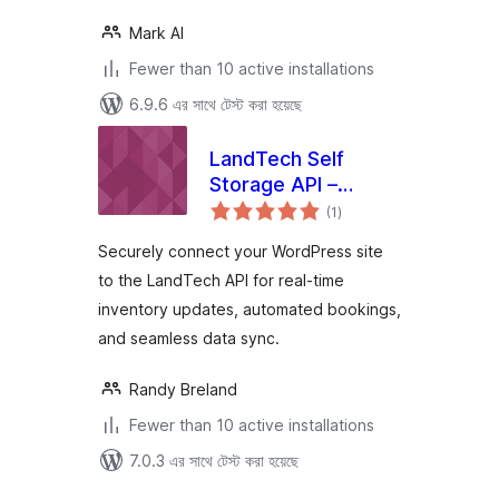
Mark AI
Fewer than 10 active installations
6.9.6 এর সাথে টেস্ট করা হয়েছে
LandTech Self
Storage API –
total
Automated Storage
(1
)
ratings
Management
Securely connect your WordPress site
Integration
to the LandTech API for real-time
inventory updates, automated bookings,
and seamless data sync.
Randy Breland
Fewer than 10 active installations
7.0.3 এর সাথে টেস্ট করা হয়েছে