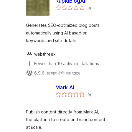
RapidBlogAI
total
(0
)
ratings
Generates SEO-optimized blog posts
automatically using AI based on
keywords and site details.
webthreex
Fewer than 10 active installations
6.9.6 এর সাথে টেস্ট করা হয়েছে
Mark AI
total
(0
)
ratings
Publish content directly from Mark AI,
the platform to create on-brand content
at scale.