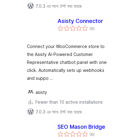
7.0.3 এর সাথে টেস্ট করা হয়েছে
Asisty Connector
total
(0
)
ratings
Connect your WooCommerce store to
the Asisty AI-Powered Customer
Representative chatbot panel with one
click. Automatically sets up webhooks
and suppo …
asisty
Fewer than 10 active installations
7.0.3 এর সাথে টেস্ট করা হয়েছে
SEO Mason Bridge
total
(0
)
ratings