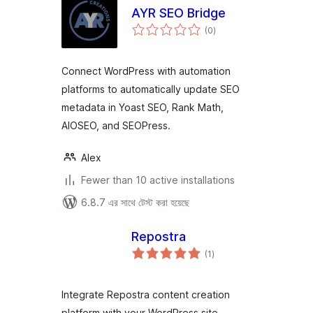
AYR SEO Bridge
total
(0
)
ratings
Connect WordPress with automation
platforms to automatically update SEO
metadata in Yoast SEO, Rank Math,
AIOSEO, and SEOPress.
Alex
Fewer than 10 active installations
6.8.7 এর সাথে টেস্ট করা হয়েছে
Repostra
total
(1
)
ratings
Integrate Repostra content creation
platform with your WordPress site,