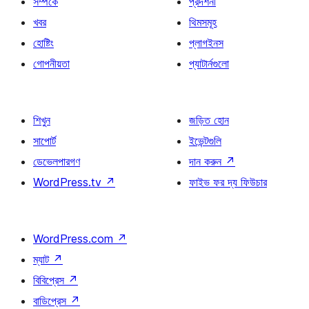
সম্পর্কে
প্রদর্শনী
খবর
থিমসমূহ
হোষ্টিং
প্লাগইনস
গোপনীয়তা
প্যাটার্নগুলো
শিখুন
জড়িত হোন
সাপোর্ট
ইভেন্টগুলি
ডেভেলপারগণ
দান করুন
↗
WordPress.tv
↗
ফাইভ ফর দ্য ফিউচার
WordPress.com
↗
ম্যাট
↗
বিবিপ্রেস
↗
বাডিপ্রেস
↗