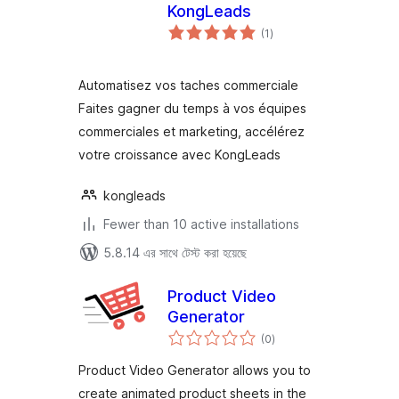
KongLeads
total
(1
)
ratings
Automatisez vos taches commerciale
Faites gagner du temps à vos équipes
commerciales et marketing, accélérez
votre croissance avec KongLeads
kongleads
Fewer than 10 active installations
5.8.14 এর সাথে টেস্ট করা হয়েছে
Product Video
Generator
total
(0
)
ratings
Product Video Generator allows you to
create animated product sheets in the