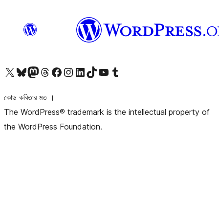
আমাদের X (আগের টুইটার) অ্যাকাউন্টে যান
আমাদের Bluesky অ্যাকাউন্টটি দেখুন
আমাদের মাস্টোডন অ্যাকাউন্টটি দেখুন
আমাদের থ্রেডস অ্যাকাউন্টটি দেখুন
আমাদের ফেসবুক পেজ দেখুন
আমাদের ইন্সটাগ্রাম অ্যাকাউন্ট দেখুন
আমাদের লিঙ্কডইন অ্যাকাউন্টে যান
আমাদের TikTok অ্যাকাউন্টটি দেখুন
আমাদের ইউটিউব চ্যানেলে যান
আমাদের টাম্বলার অ্যাকাউন্ট দেখুন
কোড কবিতার মত ।
The WordPress® trademark is the intellectual property of
the WordPress Foundation.