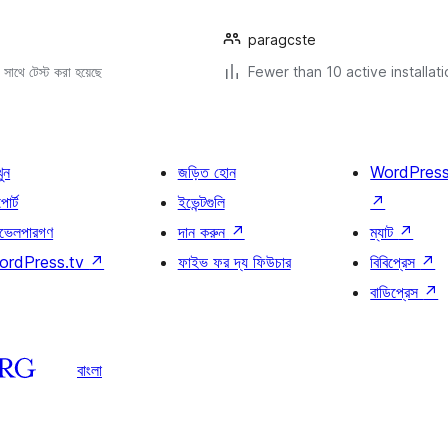
paragcste
সাথে টেস্ট করা হয়েছে
Fewer than 10 active installat
খুন
জড়িত হোন
WordPres
োর্ট
ইভেন্টগুলি
↗
ভেলপারগণ
দান করুন
↗
ম্যাট
↗
ordPress.tv
↗
ফাইভ ফর দ্য ফিউচার
বিবিপ্রেস
↗
বাডিপ্রেস
↗
বাংলা