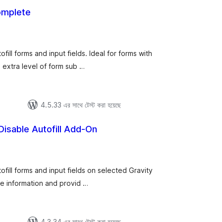
omplete
tal
tings
ofill forms and input fields. Ideal for forms with
 extra level of form sub …
4.5.33 এর সাথে টেস্ট করা হয়েছে
Disable Autofill Add-On
tal
tings
tofill forms and input fields on selected Gravity
ive information and provid …
4.3.34 এর সাথে টেস্ট করা হয়েছে