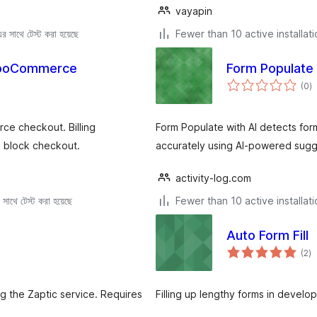
vayapin
 সাথে টেস্ট করা হয়েছে
Fewer than 10 active installat
WooCommerce
Form Populate 
to
(0
)
ra
e checkout. Billing
Form Populate with AI detects form
+ block checkout.
accurately using AI-powered sugg
activity-log.com
সাথে টেস্ট করা হয়েছে
Fewer than 10 active installat
Auto Form Fill
to
(2
)
ra
g the Zaptic service. Requires
Filling up lengthy forms in devel