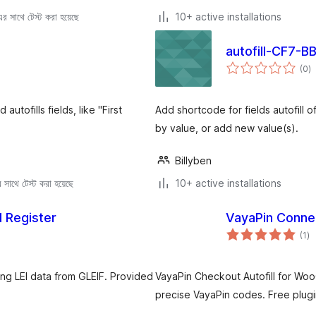
 সাথে টেস্ট করা হয়েছে
10+ active installations
autofill-CF7-B
to
(0
)
ra
utofills fields, like "First
Add shortcode for fields autofill o
by value, or add new value(s).
Billyben
সাথে টেস্ট করা হয়েছে
10+ active installations
 Register
VayaPin Conne
to
(1
)
ra
 LEI data from GLEIF. Provided
VayaPin Checkout Autofill for Woo
precise VayaPin codes. Free plugi