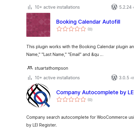
10+ active installations
5.2.24 এর
Booking Calendar Autofill
total
(0
)
ratings
This plugin works with the Booking Calendar plugin and a
Name," "Last Name," "Email" and &qu …
stuartathompson
10+ active installations
3.0.5 এর 
Company Autocomplete by LEI
total
(0
)
ratings
Company search autocomplete for WooCommerce using
by LEI Register.