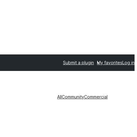
Submit a plugin
My favorites
Log in
All
Community
Commercial