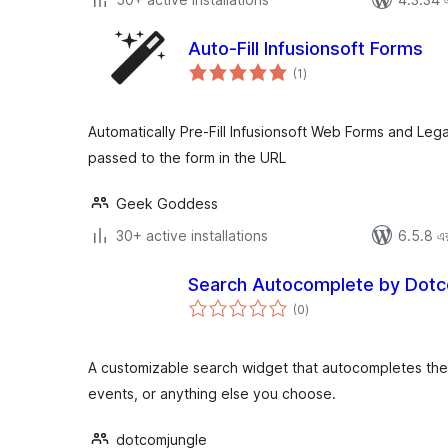
Auto-Fill Infusionsoft Forms
total
(1
)
ratings
Automatically Pre-Fill Infusionsoft Web Forms and Leg
passed to the form in the URL
Geek Goddess
30+ active installations
6.5.8 এর 
Search Autocomplete by Dotc
total
(0
)
ratings
A customizable search widget that autocompletes the t
events, or anything else you choose.
dotcomjungle