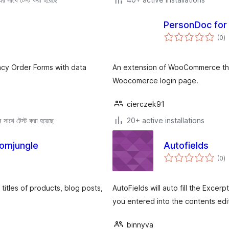
PersonDoc fo
to
(0
)
ra
acy Order Forms with data
An extension of WooCommerce tha
Woocomerce login page.
cierczek91
সাথে টেস্ট করা হয়েছে
20+ active installations
omjungle
Autofields
to
(0
)
ra
itles of products, blog posts,
AutoFields will auto fill the Exce
you entered into the contents edit
binnyva