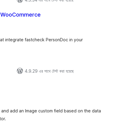
r WooCommerce
tal
tings
t integrate fastcheck PersonDoc in your
4.9.29 এর সাথে টেস্ট করা হয়েছে
tal
tings
rpt and add an Image custom field based on the data
or.