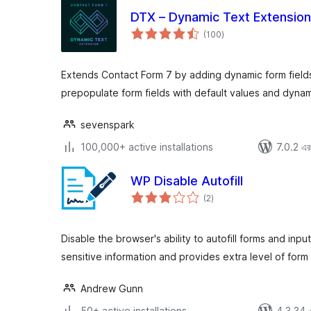
DTX – Dynamic Text Extension
total
(100
)
ratings
Extends Contact Form 7 by adding dynamic form field
prepopulate form fields with default values and dyna
sevenspark
100,000+ active installations
7.0.2 এর 
WP Disable Autofill
total
(2
)
ratings
Disable the browser's ability to autofill forms and input
sensitive information and provides extra level of form
Andrew Gunn
50+ active installations
4.3.34 এর