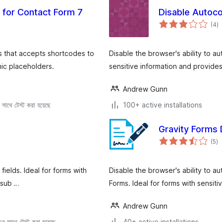
 for Contact Form 7
Disable Autoc
to
(4
)
ra
s that accepts shortcodes to
Disable the browser's ability to aut
mic placeholders.
sensitive information and provides
Andrew Gunn
সাথে টেস্ট করা হয়েছে
100+ active installations
Gravity Forms 
to
(5
)
ra
 fields. Ideal for forms with
Disable the browser's ability to au
 sub …
Forms. Ideal for forms with sensit
Andrew Gunn
 সাথে টেস্ট করা হয়েছে
40+ active installations