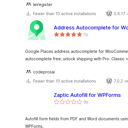
leiregister
Fewer than 10 active installations
5.6.17 এর
Address Autocomplete for 
total
(1
)
ratings
Google Places address autocomplete for WooCommerc
autocomplete free; unlock shipping with Pro. Classic 
codeprosai
Fewer than 10 active installations
7.0.2 এর 
Zaptic Autofill for WPForms
total
(0
)
ratings
Autofill form fields from PDF and Word documents usin
WPForms.