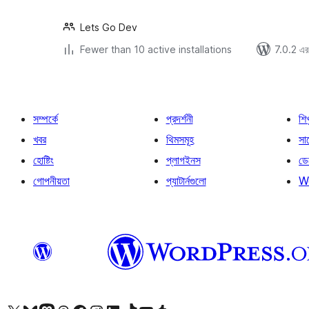
Lets Go Dev
Fewer than 10 active installations
7.0.2 এর 
সম্পর্কে
প্রদর্শনী
শি
খবর
থিমসমূহ
সাপ
হোষ্টিং
প্লাগইনস
ডে
গোপনীয়তা
প্যাটার্নগুলো
W