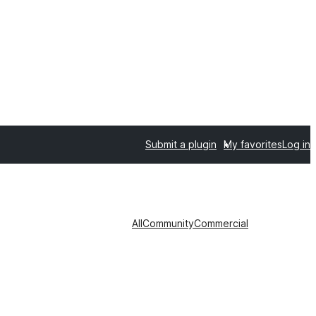
Submit a plugin
My favorites
Log in
All
Community
Commercial