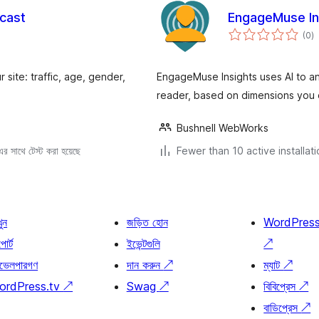
tcast
EngageMuse In
to
(0
)
ra
 site: traffic, age, gender,
EngageMuse Insights uses AI to ana
reader, based on dimensions you
Bushnell WebWorks
 সাথে টেস্ট করা হয়েছে
Fewer than 10 active installat
খুন
জড়িত হোন
WordPres
োর্ট
ইভেন্টগুলি
↗
ভেলপারগণ
দান করুন
↗
ম্যাট
↗
ordPress.tv
↗
Swag
↗
বিবিপ্রেস
↗
বাডিপ্রেস
↗