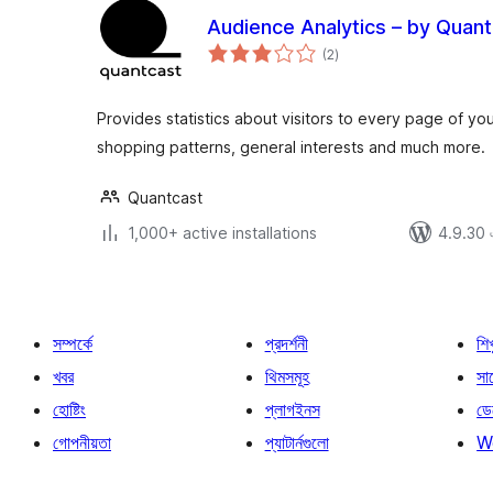
Audience Analytics – by Quan
total
(2
)
ratings
Provides statistics about visitors to every page of your
shopping patterns, general interests and much more.
Quantcast
1,000+ active installations
4.9.30 এর
সম্পর্কে
প্রদর্শনী
শি
খবর
থিমসমূহ
সাপ
হোষ্টিং
প্লাগইনস
ডে
গোপনীয়তা
প্যাটার্নগুলো
W