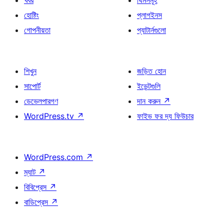
খবর
থিমসমূহ
হোষ্টিং
প্লাগইনস
গোপনীয়তা
প্যাটার্নগুলো
শিখুন
জড়িত হোন
সাপোর্ট
ইভেন্টগুলি
ডেভেলপারগণ
দান করুন
↗
WordPress.tv
↗
ফাইভ ফর দ্য ফিউচার
WordPress.com
↗
ম্যাট
↗
বিবিপ্রেস
↗
বাডিপ্রেস
↗