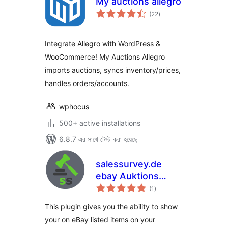
My auctions allegro
total
(22
)
ratings
Integrate Allegro with WordPress &
WooCommerce! My Auctions Allegro
imports auctions, syncs inventory/prices,
handles orders/accounts.
wphocus
500+ active installations
6.8.7 এর সাথে টেস্ট করা হয়েছে
salessurvey.de
ebay Auktions
total
Plugin
(1
)
ratings
This plugin gives you the ability to show
your on eBay listed items on your