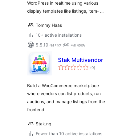
WordPress in realtime using various
display templates like listings, item- …
Tommy Haas
10+ active installations
5.5.19 এর সাথে টেস্ট করা হয়েছে
Stak Multivendor
total
(0
)
ratings
Build a WooCommerce marketplace
where vendors can list products, run
auctions, and manage listings from the
frontend.
Stak.ng
Fewer than 10 active installations