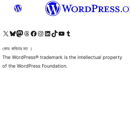
আমাদের X (আগের টুইটার) অ্যাকাউন্টে যান
আমাদের Bluesky অ্যাকাউন্টটি দেখুন
আমাদের মাস্টোডন অ্যাকাউন্টটি দেখুন
আমাদের থ্রেডস অ্যাকাউন্টটি দেখুন
আমাদের ফেসবুক পেজ দেখুন
আমাদের ইন্সটাগ্রাম অ্যাকাউন্ট দেখুন
আমাদের লিঙ্কডইন অ্যাকাউন্টে যান
আমাদের TikTok অ্যাকাউন্টটি দেখুন
আমাদের ইউটিউব চ্যানেলে যান
আমাদের টাম্বলার অ্যাকাউন্ট দেখুন
কোড কবিতার মত ।
The WordPress® trademark is the intellectual property
of the WordPress Foundation.