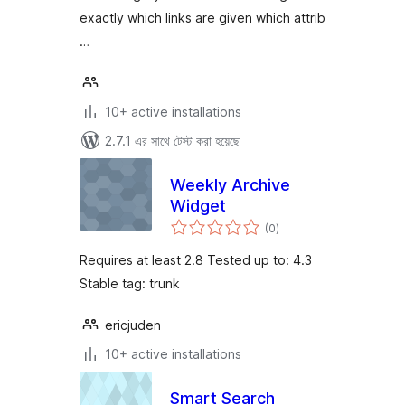
exactly which links are given which attrib
…
10+ active installations
2.7.1 এর সাথে টেস্ট করা হয়েছে
Weekly Archive
Widget
total
(0
)
ratings
Requires at least 2.8 Tested up to: 4.3
Stable tag: trunk
ericjuden
10+ active installations
Smart Search