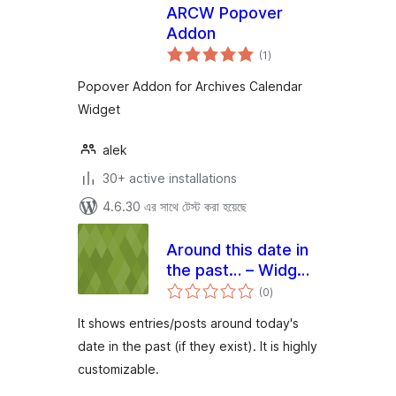
ARCW Popover
Addon
total
(1
)
ratings
Popover Addon for Archives Calendar
Widget
alek
30+ active installations
4.6.30 এর সাথে টেস্ট করা হয়েছে
Around this date in
the past… – Widget
total
Edition
(0
)
ratings
It shows entries/posts around today's
date in the past (if they exist). It is highly
customizable.