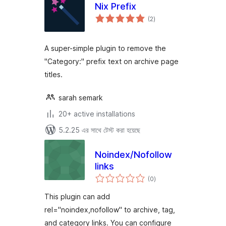
Nix Prefix
total
(2
)
ratings
A super-simple plugin to remove the
"Category:" prefix text on archive page
titles.
sarah semark
20+ active installations
5.2.25 এর সাথে টেস্ট করা হয়েছে
Noindex/Nofollow
links
total
(0
)
ratings
This plugin can add
rel="noindex,nofollow" to archive, tag,
and category links. You can configure