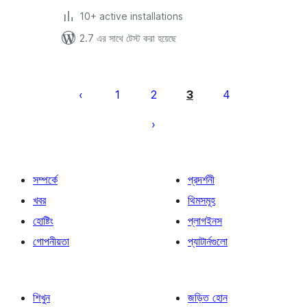
10+ active installations
2.7 এর সাথে টেস্ট করা হয়েছে
পোস্ট
পেজিনেশন
1
2
3
4
সম্পর্কে
প্রদর্শনী
খবর
থিমসমূহ
হোষ্টিং
প্লাগইনস
গোপনীয়তা
প্যাটার্নগুলো
শিখুন
জড়িত হোন