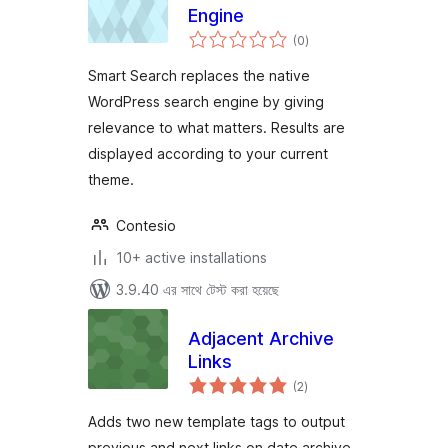
Engine
total
(0
)
ratings
Smart Search replaces the native
WordPress search engine by giving
relevance to what matters. Results are
displayed according to your current
theme.
Contesio
10+ active installations
3.9.40 এর সাথে টেস্ট করা হয়েছে
Adjacent Archive
Links
total
(2
)
ratings
Adds two new template tags to output
previous and next links on date archive