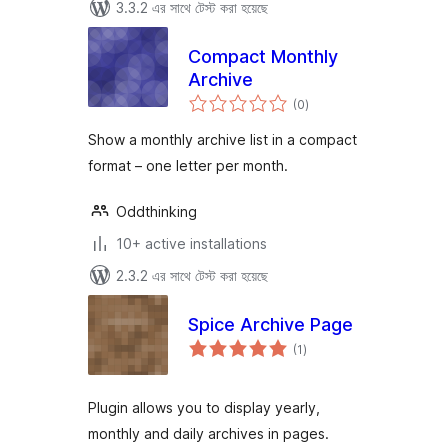
3.3.2 এর সাথে টেস্ট করা হয়েছে
Compact Monthly
Archive
total
(0
)
ratings
Show a monthly archive list in a compact
format – one letter per month.
Oddthinking
10+ active installations
2.3.2 এর সাথে টেস্ট করা হয়েছে
Spice Archive Page
total
(1
)
ratings
Plugin allows you to display yearly,
monthly and daily archives in pages.