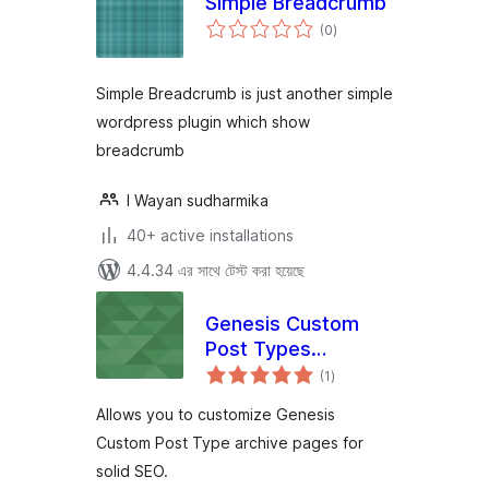
Simple Breadcrumb
total
(0
)
ratings
Simple Breadcrumb is just another simple
wordpress plugin which show
breadcrumb
I Wayan sudharmika
40+ active installations
4.4.34 এর সাথে টেস্ট করা হয়েছে
Genesis Custom
Post Types
total
Archives
(1
)
ratings
Allows you to customize Genesis
Custom Post Type archive pages for
solid SEO.