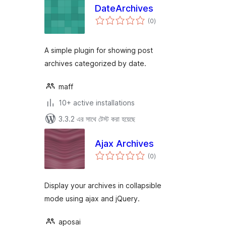
DateArchives
total
(0
)
ratings
A simple plugin for showing post
archives categorized by date.
maff
10+ active installations
3.3.2 এর সাথে টেস্ট করা হয়েছে
Ajax Archives
total
(0
)
ratings
Display your archives in collapsible
mode using ajax and jQuery.
aposai