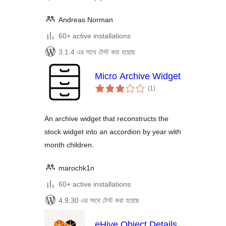
Andreas Norman
60+ active installations
3.1.4 এর সাথে টেস্ট করা হয়েছে
Micro Archive Widget
total
(1
)
ratings
An archive widget that reconstructs the
stock widget into an accordion by year with
month children.
marochk1n
60+ active installations
4.9.30 এর সাথে টেস্ট করা হয়েছে
eHive Object Details