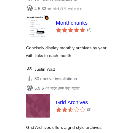
4.5.33 এর সাথে টেস্ট করা হয়েছে
Monthchunks
total
(2
)
ratings
Concisely display monthly archives by year
with links to each month.
Justin Watt
80+ active installations
6.9.6 এর সাথে টেস্ট করা হয়েছে
Grid Archives
total
(2
)
ratings
Grid Archives offers a grid style archives