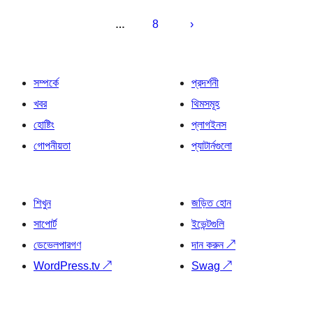
8
…
সম্পর্কে
প্রদর্শনী
খবর
থিমসমূহ
হোষ্টিং
প্লাগইনস
গোপনীয়তা
প্যাটার্নগুলো
শিখুন
জড়িত হোন
সাপোর্ট
ইভেন্টগুলি
ডেভেলপারগণ
দান করুন
↗
WordPress.tv
↗
Swag
↗