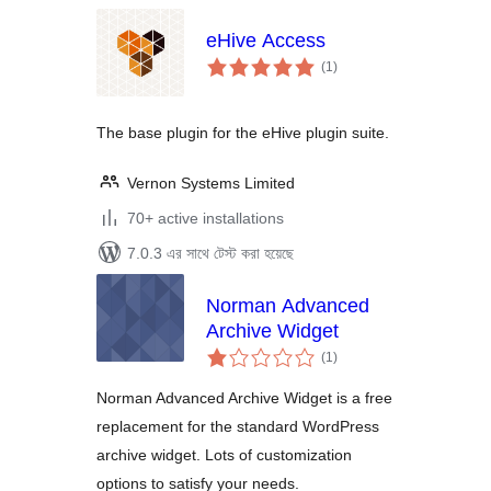
eHive Access
total
(1
)
ratings
The base plugin for the eHive plugin suite.
Vernon Systems Limited
70+ active installations
7.0.3 এর সাথে টেস্ট করা হয়েছে
Norman Advanced
Archive Widget
total
(1
)
ratings
Norman Advanced Archive Widget is a free
replacement for the standard WordPress
archive widget. Lots of customization
options to satisfy your needs.