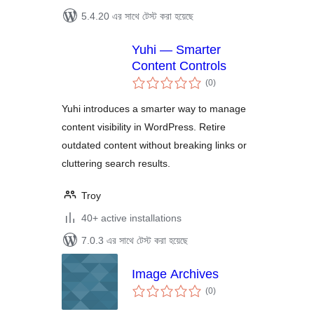
5.4.20 এর সাথে টেস্ট করা হয়েছে
Yuhi — Smarter
Content Controls
total
(0
)
ratings
Yuhi introduces a smarter way to manage
content visibility in WordPress. Retire
outdated content without breaking links or
cluttering search results.
Troy
40+ active installations
7.0.3 এর সাথে টেস্ট করা হয়েছে
Image Archives
total
(0
)
ratings