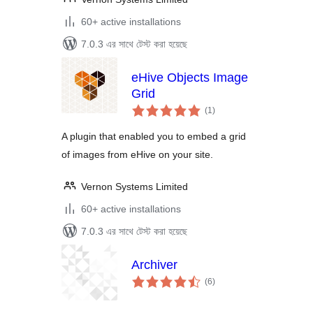
60+ active installations
7.0.3 এর সাথে টেস্ট করা হয়েছে
eHive Objects Image
Grid
total
(1
)
ratings
A plugin that enabled you to embed a grid
of images from eHive on your site.
Vernon Systems Limited
60+ active installations
7.0.3 এর সাথে টেস্ট করা হয়েছে
Archiver
total
(6
)
ratings