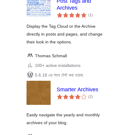
Post Tags and
Archives
total
(1
)
ratings
Display the Tag Cloud or the Archive
directly in posts and pages, and change
their look in the options.
Thomas Schmall
100+ active installations
5.6.18 এর সাথে টেস্ট করা হয়েছে
Smarter Archives
total
(2
)
ratings
Easily navigate the yearly and monthly
archives of your blog.