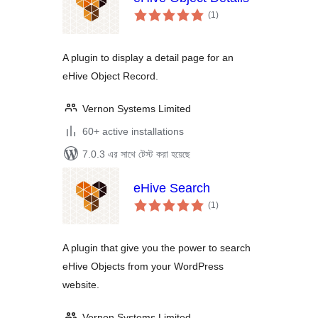
total
(1
)
ratings
A plugin to display a detail page for an
eHive Object Record.
Vernon Systems Limited
60+ active installations
7.0.3 এর সাথে টেস্ট করা হয়েছে
eHive Search
total
(1
)
ratings
A plugin that give you the power to search
eHive Objects from your WordPress
website.
Vernon Systems Limited