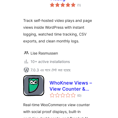
total
(1
)
ratings
Track self-hosted video plays and page
views inside WordPress with instant
logging, watched time tracking, CSV
exports, and clean monthly logs.
Lise Rasmussen
10+ active installations
7.0.3 এর সাথে টেস্ট করা হয়েছে
WhoKnew Views –
View Counter &
total
Social Proof for
(0
)
ratings
WooCommerce
Real-time WooCommerce view counter
with social proof displays, built-in