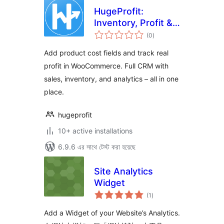
HugeProfit:
Inventory, Profit &
total
Finance – CRM for
(0
)
ratings
WooCommerce
Add product cost fields and track real
profit in WooCommerce. Full CRM with
sales, inventory, and analytics – all in one
place.
hugeprofit
10+ active installations
6.9.6 এর সাথে টেস্ট করা হয়েছে
Site Analytics
Widget
total
(1
)
ratings
Add a Widget of your Website’s Analytics.