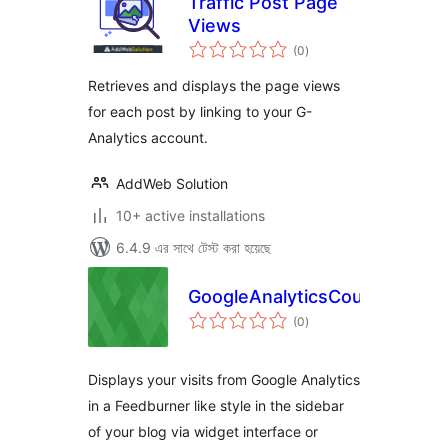
Traffic Post Page
Views
total
(0
)
ratings
Retrieves and displays the page views
for each post by linking to your G-
Analytics account.
AddWeb Solution
10+ active installations
6.4.9 এর সাথে টেস্ট করা হয়েছে
GoogleAnalyticsCounter
total
(0
)
ratings
Displays your visits from Google Analytics
in a Feedburner like style in the sidebar
of your blog via widget interface or