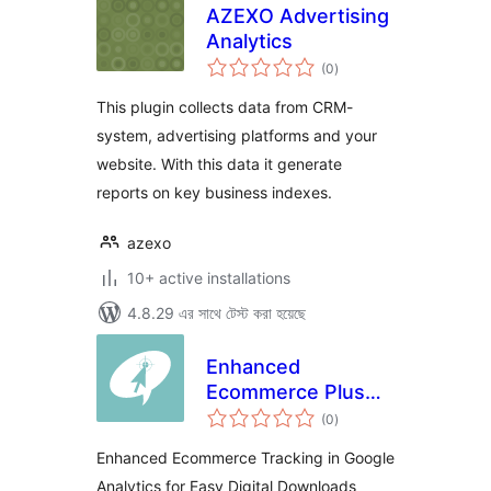
AZEXO Advertising
Analytics
total
(0
)
ratings
This plugin collects data from CRM-
system, advertising platforms and your
website. With this data it generate
reports on key business indexes.
azexo
10+ active installations
4.8.29 এর সাথে টেস্ট করা হয়েছে
Enhanced
Ecommerce Plus
total
for Easy Digital
(0
)
ratings
Downloads
Enhanced Ecommerce Tracking in Google
Analytics for Easy Digital Downloads