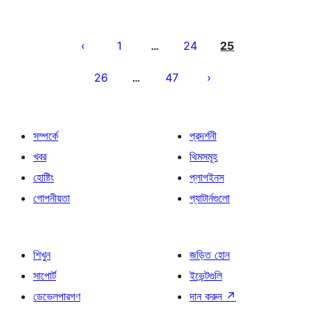
পোস্ট
পেজিনেশন
1
24
25
…
26
47
…
সম্পর্কে
প্রদর্শনী
খবর
থিমসমূহ
হোষ্টিং
প্লাগইনস
গোপনীয়তা
প্যাটার্নগুলো
শিখুন
জড়িত হোন
সাপোর্ট
ইভেন্টগুলি
ডেভেলপারগণ
দান করুন
↗