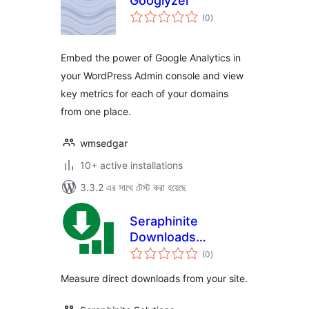
Googlyzer
total
(0
)
ratings
Embed the power of Google Analytics in
your WordPress Admin console and view
key metrics for each of your domains
from one place.
wmsedgar
10+ active installations
3.3.2 এর সাথে টেস্ট করা হয়েছে
Seraphinite
Downloads
total
Statistics
(0
)
ratings
Measure direct downloads from your site.