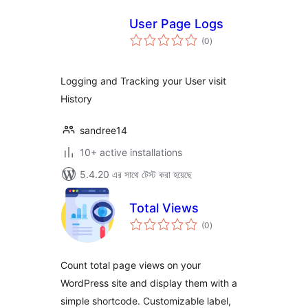
User Page Logs
total
(0
)
ratings
Logging and Tracking your User visit
History
sandree14
10+ active installations
5.4.20 এর সাথে টেস্ট করা হয়েছে
Total Views
total
(0
)
ratings
Count total page views on your
WordPress site and display them with a
simple shortcode. Customizable label,