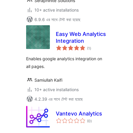
Seraphinite Solutions
10+ active installations
6.9.6 এর সাথে টেস্ট করা হয়েছে
Easy Web Analytics
Integration
total
(1
)
ratings
Enables google analytics integration on
all pages.
Samiullah Kaifi
10+ active installations
4.2.39 এর সাথে টেস্ট করা হয়েছে
Vantevo Analytics
total
(0
)
ratings