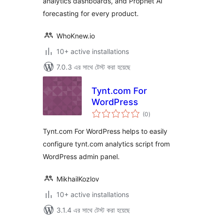
analytics dashboards, and Prophet AI
forecasting for every product.
WhoKnew.io
10+ active installations
7.0.3 এর সাথে টেস্ট করা হয়েছে
Tynt.com For
WordPress
total
(0
)
ratings
Tynt.com For WordPress helps to easily
configure tynt.com analytics script from
WordPress admin panel.
MikhailKozlov
10+ active installations
3.1.4 এর সাথে টেস্ট করা হয়েছে