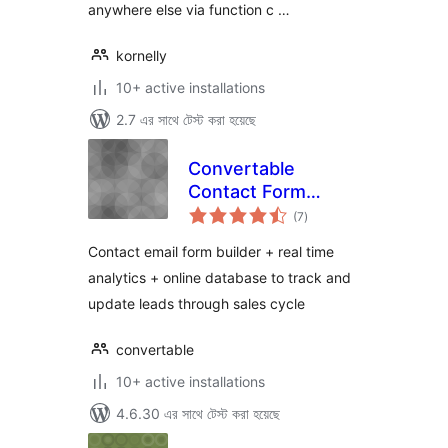
anywhere else via function c …
kornelly
10+ active installations
2.7 এর সাথে টেস্ট করা হয়েছে
Convertable
Contact Form
total
Builder Analytics
(7
)
ratings
and Lead
Contact email form builder + real time
Management
analytics + online database to track and
Dashboard
update leads through sales cycle
convertable
10+ active installations
4.6.30 এর সাথে টেস্ট করা হয়েছে